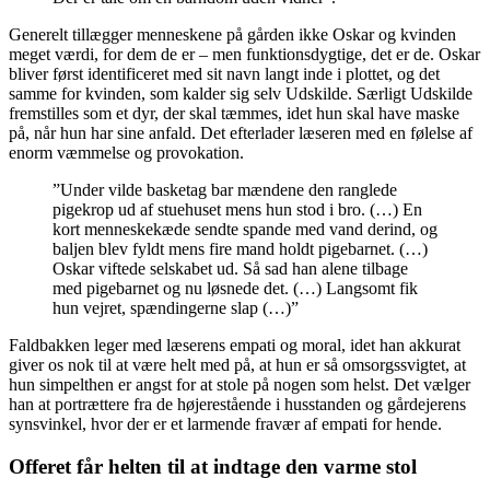
Generelt tillægger menneskene på gården ikke Oskar og kvinden
meget værdi, for dem de er – men funktionsdygtige, det er de. Oskar
bliver først identificeret med sit navn langt inde i plottet, og det
samme for kvinden, som kalder sig selv Udskilde. Særligt Udskilde
fremstilles som et dyr, der skal tæmmes, idet hun skal have maske
på, når hun har sine anfald. Det efterlader læseren med en følelse af
enorm væmmelse og provokation.
”Under vilde basketag bar mændene den ranglede
pigekrop ud af stuehuset mens hun stod i bro. (…) En
kort menneskekæde sendte spande med vand derind, og
baljen blev fyldt mens fire mand holdt pigebarnet. (…)
Oskar viftede selskabet ud. Så sad han alene tilbage
med pigebarnet og nu løsnede det. (…) Langsomt fik
hun vejret, spændingerne slap (…)”
Faldbakken leger med læserens empati og moral, idet han akkurat
giver os nok til at være helt med på, at hun er så omsorgssvigtet, at
hun simpelthen er angst for at stole på nogen som helst. Det vælger
han at portrættere fra de højerestående i husstanden og gårdejerens
synsvinkel, hvor der er et larmende fravær af empati for hende.
Offeret får helten til at indtage den varme stol