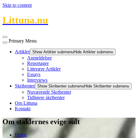
Skip to content
Littuna.nu
Primary Menu
Artikler
Show Artikler submenu
Hide Artikler submenu
Anmeldelser
Reportager
Litterære Artikler
Essays
Interviews
Skribenter
Show Skribenter submenu
Hide Skribenter submenu
Nuværende Skribenter
Tidligere skribenter
Om Littuna
Kontakt
Om staklernes evige sult
Home