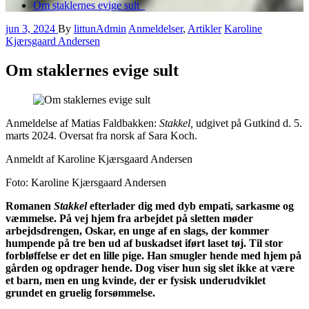
Om staklernes evige sult
jun 3, 2024
By
littunAdmin
Anmeldelser
,
Artikler
Karoline
Kjærsgaard Andersen
Om staklernes evige sult
Anmeldelse af Matias Faldbakken:
Stakkel,
udgivet på Gutkind d. 5.
marts 2024. Oversat fra norsk af Sara Koch.
Anmeldt af Karoline Kjærsgaard Andersen
Foto: Karoline Kjærsgaard Andersen
Romanen
Stakkel
efterlader dig med dyb empati, sarkasme og
væmmelse. På vej hjem fra arbejdet på sletten møder
arbejdsdrengen, Oskar, en unge af en slags, der kommer
humpende på tre ben ud af buskadset iført laset tøj. Til stor
forbløffelse er det en lille pige. Han smugler hende med hjem på
gården og opdrager hende. Dog viser hun sig slet ikke at være
et barn, men en ung kvinde, der er fysisk underudviklet
grundet en gruelig forsømmelse.