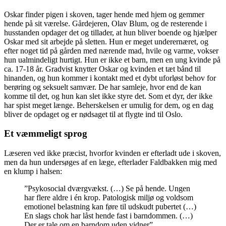
Oskar finder pigen i skoven, tager hende med hjem og gemmer
hende på sit værelse. Gårdejeren, Olav Blum, og de resterende i
husstanden opdager det og tillader, at hun bliver boende og hjælper
Oskar med sit arbejde på sletten. Hun er meget underernæret, og
efter noget tid på gården med nærende mad, hvile og varme, vokser
hun ualmindeligt hurtigt. Hun er ikke et barn, men en ung kvinde på
ca. 17-18 år.
Gradvist knytter Oskar og kvinden et tæt bånd til
hinanden, og hun kommer i kontakt med et dybt uforløst behov for
berøring og seksuelt samvær. De har samleje, hvor end de kan
komme til det, og hun kan slet ikke styre det. Som et dyr, der ikke
har spist meget længe. Beherskelsen er umulig for dem, og en dag
bliver de opdaget og er nødsaget til at flygte ind til Oslo.
Et væmmeligt sprog
Læseren ved ikke præcist, hvorfor kvinden er efterladt ude i skoven,
men da hun undersøges af en læge, efterlader Faldbakken mig med
en klump i halsen:
”Psykosocial dværgvækst. (…) Se på hende. Ungen
har flere aldre i én krop. Patologisk miljø og voldsom
emotionel belastning kan føre til udskudt pubertet (…)
En slags chok har låst hende fast i barndommen. (…)
Der er tale om en barndom uden vidner”.