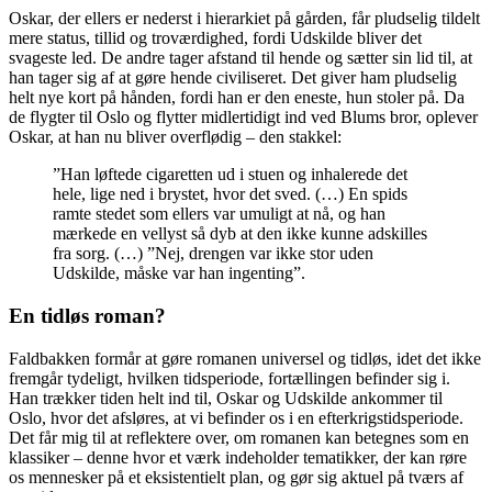
Oskar, der ellers er nederst i hierarkiet på gården, får pludselig tildelt
mere status, tillid og troværdighed, fordi Udskilde bliver det
svageste led. De andre tager afstand til hende og sætter sin lid til, at
han tager sig af at gøre hende civiliseret. Det giver ham pludselig
helt nye kort på hånden, fordi han er den eneste, hun stoler på. Da
de flygter til Oslo og flytter midlertidigt ind ved Blums bror, oplever
Oskar, at han nu bliver overflødig – den stakkel:
”Han løftede cigaretten ud i stuen og inhalerede det
hele, lige ned i brystet, hvor det sved. (…) En spids
ramte stedet som ellers var umuligt at nå, og han
mærkede en vellyst så dyb at den ikke kunne adskilles
fra sorg. (…) ”Nej, drengen var ikke stor uden
Udskilde, måske var han ingenting”.
En tidløs roman?
Faldbakken formår at gøre romanen universel og tidløs, idet det ikke
fremgår tydeligt, hvilken tidsperiode, fortællingen befinder sig i.
Han trækker tiden helt ind til, Oskar og Udskilde ankommer til
Oslo, hvor det afsløres, at vi befinder os i en efterkrigstidsperiode.
Det får mig til at reflektere over, om romanen kan betegnes som en
klassiker – denne hvor et værk indeholder tematikker, der kan røre
os mennesker på et eksistentielt plan, og gør sig aktuel på tværs af