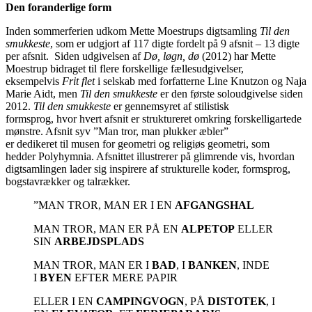
Den foranderlige form
Inden sommerferien udkom Mette Moestrups digtsamling
Til den
smukkeste
, som er udgjort af 117 digte fordelt på 9 afsnit – 13 digte
per afsnit.
Siden udgivelsen af
Dø, løgn, dø
(2012) har Mette
Moestrup
bidraget til
flere forskellige fællesudgivelser,
eksempelvis
Frit flet
i selskab med
forfatterne
Line Knutzon og Naja
Marie Aidt, men
Til den smukkeste
er den første solou
d
givelse siden
2012.
Til den smukkeste
er gennemsyret af stilistisk
formsprog,
hvor
hvert
afsnit er struktureret om
kring
forskelligartede
mønstre. Afsnit syv
”Man tror, man plukker æbler”
er
dedikeret
til
musen for geometri og religiøs geometri, som
hedder
Polyhymnia
. Afsnittet
ill
u
strerer på glimrende vis, hvordan
digtsamlingen lader sig inspirere af strukturelle koder, formsprog,
bogstavrækker og tal
rækker.
”MAN TROR, MAN ER I EN
AFGANGSHAL
MAN TROR, MAN ER PÅ EN
ALPETOP
ELLER
SIN
ARBEJDSPLADS
MAN TROR, MAN ER I
BAD
, I
BANKEN
, INDE
I
BYEN
EFTER MERE PAPIR
ELLER I EN
CAMPINGVOGN
, PÅ
DISTOTEK
, I