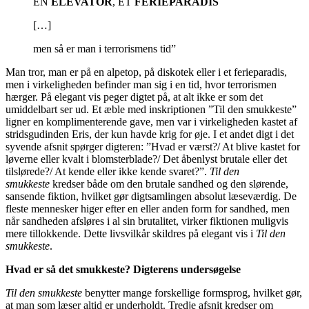
EN
ELEVATOR
, ET
FERIEPARADIS
[…]
men så er man i terrorismens tid”
Man tror
,
man er på en alpetop, på diskotek
eller
i et ferieparadis,
men i virkeligheden befi
n
der man sig i en tid, hvor terrorismen
hærger. På elegant vis peger digtet på, at alt ikke er som det
umiddelbart ser ud. Et æble med inskriptionen ”Til den smukkeste”
ligner en komplime
n
terende gave, men var i virkeligheden kastet af
stridsgudinden
Eris
, der kun havde
krig for øje.
I et andet digt i det
syvende afsnit spørger digteren: ”Hvad er værst?/ At blive kastet for
løverne eller kvalt i blomsterblade?/ Det åbenlyst brutale eller det
tilslørede?/ At kende eller ikke kende svaret?”.
Til den
smukkeste
kredser både om den brutale sandhed og den slørende,
sansende fiktion, hvilket gør digtsamlingen absolut
læseværdig
.
De
fleste mennesker higer efter en eller anden form for sandhed, men
når sandheden afsløres i al sin brutalitet, virker fiktionen muligvis
mere tillokkende. Dette livsvilkår skildres på
elegant
vis i
Til den
smu
k
keste
.
Hvad er så det smukkeste? Digterens undersøgelse
Til den smukkeste
benytter mange forskellige formsprog, hvilket gør,
at man som læser altid er underholdt. Tredje afsnit kredser om