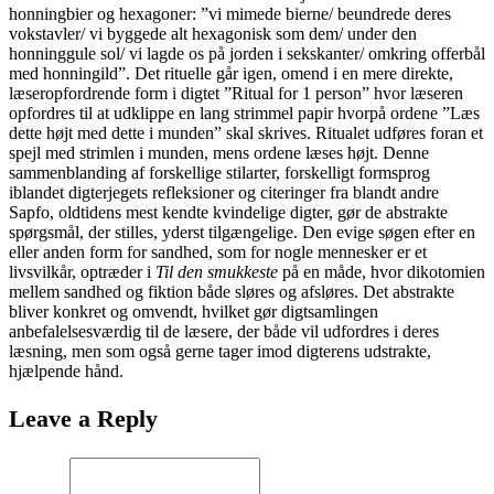
honningbier og
hexagoner
: ”vi mimede bierne/ beu
n
drede deres
vokstavler/ vi byggede alt
hexagonisk
som dem/ under den
honninggule sol/ vi lagde os på jorden i sekskanter/ omkring offerbål
med honningild”. Det rituelle går igen, o
m
end i en mere direkte,
læseropfordrende form i digtet ”Ritual for 1 person” hvor læseren
o
p
fordres til at udklippe en lang strimmel papir hvorpå ordene ”Læs
dette højt med dette i mu
n
den” skal skrives. Ritualet udføres foran et
spejl med strimlen i munden, mens ordene læses højt. Denne
sammenblanding af forskellige stilarter, forskelligt formsprog
iblandet digterj
e
gets refleksioner og citeringer fra blandt andre
Sapfo, oldtidens mest kendte kvindelige digter, gør de abstrakte
spørgsmål, der stilles, yderst tilgængelige. Den evige søgen efter en
eller a
n
den form for sandhed, som for nogle mennesker er et
livsvilkår, optræder i
Til den smukkeste
på en måde, hvor dikotomien
mellem sandhed og fiktion både sløres og afsløres. Det abstrakte
bliver konkret og omvendt, hvilket gør digtsamlingen
anbefalelsesværdig til de læsere, der både vil udfordres i deres
læsning, men som også gerne tager imod digterens udstrakte,
hjæ
l
pende hånd.
Leave a Reply