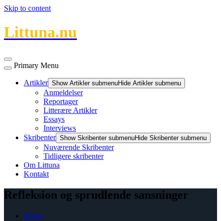
Skip to content
Littuna.nu
Primary Menu
Artikler
Show Artikler submenu
Hide Artikler submenu
Anmeldelser
Reportager
Litterære Artikler
Essays
Interviews
Skribenter
Show Skribenter submenu
Hide Skribenter submenu
Nuværende Skribenter
Tidligere skribenter
Om Littuna
Kontakt
Refleksion og sprudlende sansninger
Home