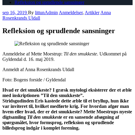
Refleksion og sprudlende sansninger
sep 16, 2019
By
littunAdmin
Anmeldelser
,
Artikler
Anna
Rosenkrands Uldall
Refleksion og sprudlende sansninger
Anmeldelse af Mette Moestrup:
Til den smukkeste
. Udkommet på
Gyldendal d. 16. maj 2019.
Anmeldt af Anna Rosenkrands Uldall
Foto: Bogens forside / Gyldendal
Hvad er det smukk
este? I græsk mytologi eksisterer der et æble
med inskriptionen ”Til den smukkeste”.
Stridsgudinden
Eris
kastede
dette æble til et bryllup, hun ikke
var i
n
viteret til, hvilket medførte krig. For hvordan afgør man
hvem eller hvad, der er det smukkeste? Mette Moestrups nyeste
digtsamling
Til den smukkeste
er en sansende a
f
søgning af
spørgsmålet, hvor formsprog, refleksion og sprudlende
billedsprog indgår i komplet forening.