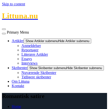
Skip to content
Littuna.nu
Primary Menu
Artikler
Show Artikler submenu
Hide Artikler submenu
Anmeldelser
Reportager
Litterære Artikler
Essays
Interviews
Skribenter
Show Skribenter submenu
Hide Skribenter submenu
Nuværende Skribenter
Tidligere skribenter
Om Littuna
Kontakt
Romantisk satire
Home