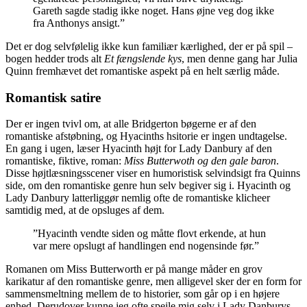
Gareth sagde stadig ikke noget. Hans øjne veg dog ikke
fra Anthonys ansigt.”
Det er dog selvfølelig ikke kun familiær kærlighed, der er på spil –
bogen hedder trods alt
Et fængslende kys
, men denne gang har Julia
Quinn fremhævet det romantiske aspekt på en helt særlig måde.
Romantisk satire
Der er ingen tvivl om, at alle Bridgerton bøgerne er af den
romantiske afstøbning, og Hyacinths hsitorie er ingen undtagelse.
En gang i ugen, læser Hyacinth højt for Lady Danbury af den
romantiske, fiktive, roman:
Miss Butterwoth og den gale baron
.
Disse højtlæsningsscener viser en humoristisk selvindsigt fra Quinns
side, om den romantiske genre hun selv begiver sig i. Hyacinth og
Lady Danbury latterliggør nemlig ofte de romantiske klicheer
samtidig med, at de opsluges af dem.
”Hyacinth vendte siden og måtte flovt erkende, at hun
var mere opslugt af handlingen end nogensinde før.”
Romanen om Miss Butterworth er på mange måder en grov
karikatur af den romantiske genre, men alligevel sker der en form for
sammensmeltning mellem de to historier, som går op i en højere
enhed. Derudover kunne jeg ofte spejle mig selv i Lady Danburys