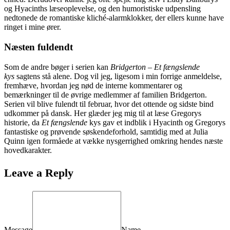
og Hyacinths læseoplevelse, og den humoristiske udpensling
nedtonede de romantiske kliché-alarmklokker, der ellers kunne have
ringet i mine ører.
Næsten fuldendt
Som de andre bøger i serien kan
Bridgerton – Et fængslende
kys
sagtens stå alene. Dog vil jeg, ligesom i min forrige anmeldelse,
fremhæve, hvordan jeg nød de interne kommentarer og
bemærkninger til de øvrige medlemmer af familien Bridgerton.
Serien vil blive fulendt til februar, hvor det ottende og sidste bind
udkommer på dansk. Her glæder jeg mig til at læse Gregorys
historie, da
Et fængslende
kys gav et indblik i Hyacinth og Gregorys
fantastiske og prøvende søskendeforhold, samtidig med at Julia
Quinn igen formåede at vække nysgerrighed omkring hendes næste
hovedkarakter.
Leave a Reply
Message
Name