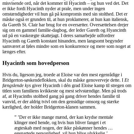
misvisende ord, når det kommer til Hyacinth – og hun ved det. Det
er ikke fordi Hyacinth nyder at prale, men under ingen
omstændigheder vil hun gå på kompromis med sin stolthed. Det er
måske også er grunden til, at hun proklamerer, at hun kan italiensk,
da Gareth St. Clair har brug for en oversætter. Oversættelsen drejer
sig om en gammel familie-dagbog, der leder Gareth og Hyancinth
ud på en vaskeægte skattejagt. I deres samarbejde udfordrer
Hyacinth og Gareth konstant hinanden, men langsomt begynder
samværet at føles mindre som en konkurrence og mere som noget at
længes efter.
Hyacinth som hovedperson
Hvis du, ligesom jeg, troede at Eloise var den mest egenrådige i
Bridgerton-søskendeflokken, skal du måske genoverveje dette. I
Et
fængslende kys
giver Hyacinth i dén grad Eloise kamp til stregen om
titlen som familiens kvikkeste og mest selvstændige. Men på trods
af, at Hyacinths stolthed gang på gang driver hendes familie til
vanvid, er der aldrig tvivl om den gensidige omsorg og stærke
kærlighed, der holder Bridgerton-klanen sammen.
” ’Der er ikke mange mænd, der kan krydse mentale
klinger med hende, og hvis hun bliver fanget i et
ægteskab med nogen, der ikke påskønner hendes …
egenartede personlighed, vil hun blive ulykkelig.’