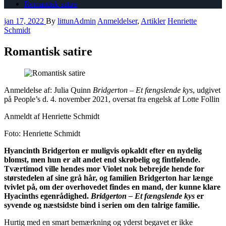
Romantisk satire
jan 17, 2022
By
littunAdmin
Anmeldelser
,
Artikler
Henriette
Schmidt
Romantisk satire
Anmeldelse af: Julia Quinn
Bridgerton – Et fængslende kys
, udgivet
på People’s d. 4. november 2021, oversat fra engelsk af Lotte Follin
Anmeldt af Henriette Schmidt
Foto: Henriette Schmidt
Hyancinth Bridgerton er muligvis opkaldt efter en nydelig
blomst, men hun er alt andet end skrøbelig og fintfølende.
Tværtimod ville hendes mor Violet nok bebrejde hende for
størstedelen af sine grå hår, og familien Bridgerton har længe
tvivlet på, om der overhovedet findes en mand, der kunne klare
Hyacinths egenrådighed.
Bridgerton – Et fængslende kys
er
syvende og næstsidste bind i serien om den talrige familie.
Hurtig med en smart bemærkning og yderst begavet er ikke