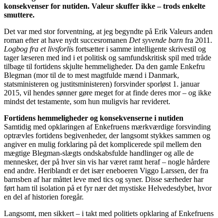
konsekvenser for nutiden. Valeur skuffer ikke – trods enkelte
smuttere.
Det var med stor forventning, at jeg begyndte på Erik Valeurs anden
roman efter at have nydt succesromanen
Det syvende barn
fra 2011.
Logbog fra et livsforli
s fortsætter i samme intelligente skrivestil og
tager læseren med ind i et politisk og samfundskritisk spil med tråde
tilbage til fortidens skjulte hemmeligheder. Da den gamle Enkefru
Blegman (mor til de to mest magtfulde mænd i Danmark,
statsministeren og justitsministeren) forsvinder sporløst 1. januar
2015, vil hendes sønner gøre meget for at finde deres mor – og ikke
mindst det testamente, som hun muligvis har revideret.
Fortidens hemmeligheder og konsekvenserne i nutiden
Samtidig med opklaringen af Enkefruens mærkværdige forsvinding
optrævles fortidens begivenheder, der langsomt stykkes sammen og
angiver en mulig forklaring på det komplicerede spil mellem den
mægtige Blegman-slægts ondskabsfulde handlinger og alle de
mennesker, der på hver sin vis har været ramt heraf – nogle hårdere
end andre. Heriblandt er det især eneboeren Viggo Larssen, der fra
barnsben af har måttet leve med tics og syner. Disse særheder har
ført ham til isolation på et fyr nær det mystiske Helvedesdybet, hvor
en del af historien foregår.
Langsomt, men sikkert – i takt med politiets opklaring af Enkefruens