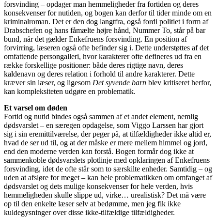
forsvinding – opdager man hemmeligheder fra fortiden og deres
konsekvenser for nutiden, og bogen kan derfor til tider minde om en
kriminalroman. Det er den dog langtfra, også fordi politiet i form af
Drabschefen og hans fåmælte højre hånd, Nummer To, står på bar
bund, når det gælder Enkefruens forsvinding. En position af
forvirring, læseren også ofte befinder sig i. Dette understøttes af det
omfattende persongalleri, hvor karakterer ofte defineres ud fra en
række forskellige positioner: både deres rigtige navn, deres
kaldenavn og deres relation i forhold til andre karakterer. Dette
kræver sin læser, og ligesom
Det syvende barn
blev kritiseret herfor,
kan kompleksiteten udgøre en problematik.
Et varsel om døden
Fortid og nutid bindes også sammen af et andet element, nemlig
dødsvarslet – en særegen opdagelse, som Viggo Larssen har gjort
sig i sin eremittilværelse, der peger på, at tilfældigheder ikke altid er,
hvad de ser ud til, og at der måske er mere mellem himmel og jord,
end den moderne verden kan forstå. Bogen formår dog ikke at
sammenkoble dødsvarslets plotlinje med opklaringen af Enkefruens
forsvinding, idet de ofte står som to særskilte enheder. Samtidig – og
uden at afsløre for meget – kan hele problematikken om omfanget af
dødsvarslet og dets mulige konsekvenser for hele verden, hvis
hemmeligheden skulle slippe ud, virke… urealistisk? Det må være
op til den enkelte læser selv at bedømme, men jeg fik ikke
kuldegysninger over disse ikke-tilfældige tilfældigheder.