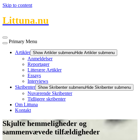
Skip to content
Littuna.nu
Primary Menu
Artikler
Show Artikler submenu
Hide Artikler submenu
Anmeldelser
Reportager
Litterære Artikler
Essays
Interviews
Skribenter
Show Skribenter submenu
Hide Skribenter submenu
Nuværende Skribenter
Tidligere skribenter
Om Littuna
Kontakt
Skjulte hemmeligheder og
sammenvævede tilfældigheder