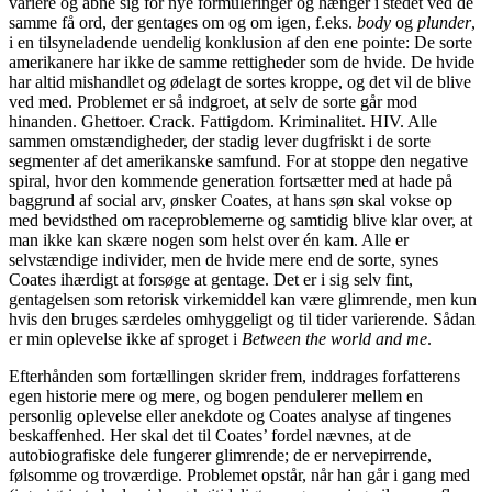
variere og åbne sig for nye formuleringer og hænger i stedet ved de
samme få ord, der gentages om og om igen, f.eks.
body
og
plunder
,
i en tilsyneladende uendelig konklusion af den ene pointe: De sorte
amerikanere har ikke de samme rettigheder som de hvide. De hvide
har altid mishandlet og ødelagt de sortes kroppe, og det vil de blive
ved med. Problemet er så indgroet, at selv de sorte går mod
hinanden. Ghettoer. Crack. Fattigdom. Kriminalitet. HIV. Alle
sammen omstændigheder, der stadig lever dugfriskt i de sorte
segmenter af det amerikanske samfund. For at stoppe den negative
spiral, hvor den kommende generation fortsætter med at hade på
baggrund af social arv, ønsker Coates, at hans søn skal vokse op
med bevidsthed om raceproblemerne og samtidig blive klar over, at
man ikke kan skære nogen som helst over én kam. Alle er
selvstændige individer, men de hvide mere end de sorte, synes
Coates ihærdigt at forsøge at gentage. Det er i sig selv fint,
gentagelsen som retorisk virkemiddel kan være glimrende, men kun
hvis den bruges særdeles omhyggeligt og til tider varierende. Sådan
er min oplevelse ikke af sproget i
Between the world and me
.
Efterhånden som fortællingen skrider frem, inddrages forfatterens
egen historie mere og mere, og bogen pendulerer mellem en
personlig oplevelse eller anekdote og Coates analyse af tingenes
beskaffenhed. Her skal det til Coates’ fordel nævnes, at de
autobiografiske dele fungerer glimrende; de er nervepirrende,
følsomme og troværdige. Problemet opstår, når han går i gang med