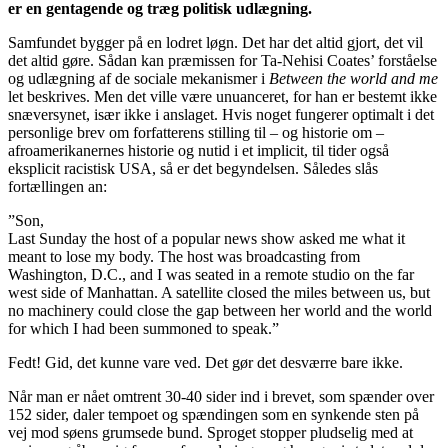
er en gentagende og træg politisk udlægning.
Samfundet bygger på en lodret løgn. Det har det altid gjort, det vil
det altid gøre. Sådan kan præmissen for Ta-Nehisi Coates’ forståelse
og udlægning af de sociale mekanismer i
Between the world and me
let beskrives. Men det ville være unuanceret, for han er bestemt ikke
snæversynet, især ikke i anslaget. Hvis noget fungerer optimalt i det
personlige brev om forfatterens stilling til – og historie om –
afroamerikanernes historie og nutid i et implicit, til tider også
eksplicit racistisk USA, så er det begyndelsen. Således slås
fortællingen an:
”Son,
Last Sunday the host of a popular news show asked me what it
meant to lose my body. The host was broadcasting from
Washington, D.C., and I was seated in a remote studio on the far
west side of Manhattan. A satellite closed the miles between us, but
no machinery could close the gap between her world and the world
for which I had been summoned to speak.”
Fedt! Gid, det kunne vare ved. Det gør det desværre bare ikke.
Når man er nået omtrent 30-40 sider ind i brevet, som spænder over
152 sider, daler tempoet og spændingen som en synkende sten på
vej mod søens grumsede bund. Sproget stopper pludselig med at