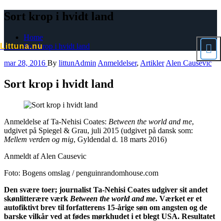
Skip
Sort krop i hvidt land
to
content
Home
Sort krop i hvidt land
Littuna.nu
mar 28, 2016
By
littunAdmin
Anmeldelser
,
Artikler
Alen Causevic
Sort krop i hvidt land
Anmeldelse af Ta-Nehisi Coates:
Between the world and me
,
udgivet på Spiegel & Grau, juli 2015 (udgivet på dansk som:
Mellem verden og mig
, Gyldendal d. 18 marts 2016)
Anmeldt af Alen Causevic
Foto: Bogens omslag / penguinrandomhouse.com
Den svære toer; journalist Ta-Nehisi Coates udgiver sit andet
skønlitterære værk
Between the world and me
. Værket er et
autofiktivt brev til forfatterens 15-årige søn om angsten og de
barske vilkår ved at fødes mørkhudet i et blegt USA. Resultatet