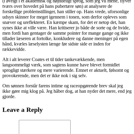
(i øvrigt i et akademisk og højtideligt sprog, som jeg vil mene, flyver
tværs over hovedet på hans pubertære søn) at analysere de
forskellige problemstillinger, han stiller op. Hans vrede, uforsonlige
udsyn skinner for meget igennem i tonen, som derfor opleves som
snæver og ureflekteret. En kæmpe skam, for det er netop det, han
synes ikke at ville være. Han kritiserer jo både de sorte og de hvide,
men fordi han gentager de samme pointer for mange gange og ikke
tillader læseren at fortolke, konkludere og danne meninger på egen
hånd, kvæles læselysten længe før sidste side er inden for
rækkevidde.
Alt i alt leverer Coates et til tider tankevækkende, men
langsommeligt værk, som sagtens kunne have blevet formidlet
sprogligt stærkere og mere varierende. Emnet er aktuelt, følsomt og
provokerende, men det er ikke nok i sig selv.
Om sønnen forstår farens intime og raceopgørende brev skal jeg
ikke gøre mig klog på. Jeg håber dog, at han nyder det mere, end jeg
gjorde.
Leave a Reply