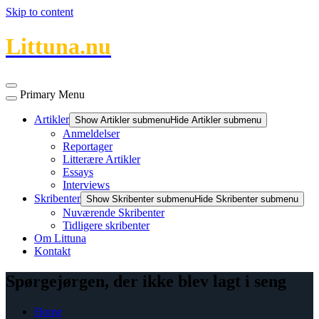
Skip to content
Littuna.nu
Primary Menu
Artikler
Show Artikler submenu
Hide Artikler submenu
Anmeldelser
Reportager
Litterære Artikler
Essays
Interviews
Skribenter
Show Skribenter submenu
Hide Skribenter submenu
Nuværende Skribenter
Tidligere skribenter
Om Littuna
Kontakt
Spørgejørgen, der ikke blev lagt i seng
Home