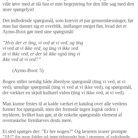
ville tøve med at slå fast er min begejstring for den lille sag med den
store spørgelyst!
Det indledende spørgsmål, som kræver et par gennemlæsninger, før
man har dannet sig et overblik, indfanger meget fint, hvad det er
Aymo-Boot gør med sine spørgsmål:
”Hvis der er ting, vi ved at vi ved, og ting
vi ved at vi ikke ved, og ting vi ikke ved
at vi ikke ved, er der så ikke også ting vi
ikke ved at vi ved?”
(Aymo-Boot: 5)
Bogen stiller nemlig både åbenlyse spørgsmål (ting vi ved, at vi
ved), umulige spørgsmål (ting vi ved at vi ikke ved), og spørgsmål,
der vækker en skjult kulturel viden (ting vi ikke ved, at vi ved).
Man kunne fristes til at kalde værket et katalog over alle verdens
former for spørgsmål, men der fremstår ingen logisk orden i
mylderet, hvilket kun gør, at de enkelte spørgsmåls element af
overraskelse fremhæves desto mere.
Et sted spørges der: ”Er her nogen?” Og læseren svarer prompte
”JA!” for man falder på intet tidspunkt hen i stormen af vekslende