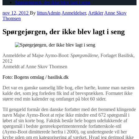
Spørgejørgen, der ikke blev lagt i seng
nov 12, 2012
By
littunAdmin
Anmeldelser
,
Artikler
Anne Skov
Thomsen
Spørgejørgen, der ikke blev lagt i seng
Anmeldelse af Majse Aymo-Boot:
Spørgsmålene
, Forlaget Basilisk,
2012
Anmeldt af Anne Skov Thomsen
Foto: Bogens omslag / basilisk.dk
Det var en ganske uanselig lille bog, eller hæfte, kunne man næsten
kalde det, som jeg forleden fik ind af brevsprækken. Formatet ikke
større end min kalender og omfanget på blot 60 sider.
Til gengæld formår den danske forfatter med det fremmed klingende
navn Majse Aymo-Boot at rejse ikke mindre end 672 spørgsmål i
løbet af sin korte bog. Faktisk består hele bogen udelukkende af
spørgsmål i bedste genreeksperimenterende forfatterskole-stil
(Aymo-Boot dimitterede herfra i 2000), og undertegnede vil her
krybe uden om en kategorisering af værket. Hvad jeg derimod ikke