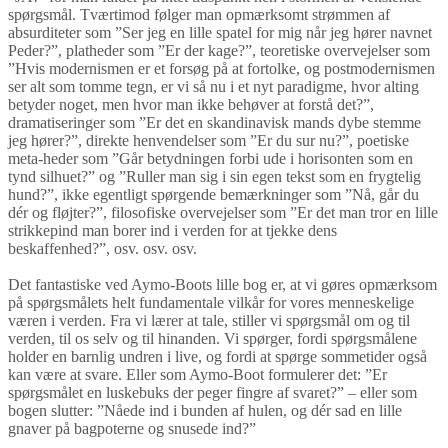
spørgsmål. Tværtimod følger man opmærksomt strømmen af
absurditeter som ”Ser jeg en lille spatel for mig når jeg hører navnet
Peder?”, platheder som ”Er der kage?”, teoretiske overvejelser som
”Hvis modernismen er et forsøg på at fortolke, og postmodernismen
ser alt som tomme tegn, er vi så nu i et nyt paradigme, hvor alting
betyder noget, men hvor man ikke behøver at forstå det?”,
dramatiseringer som ”Er det en skandinavisk mands dybe stemme
jeg hører?”, direkte henvendelser som ”Er du sur nu?”, poetiske
meta-heder som ”Går betydningen forbi ude i horisonten som en
tynd silhuet?” og ”Ruller man sig i sin egen tekst som en frygtelig
hund?”, ikke egentligt spørgende bemærkninger som ”Nå, går du
dér og fløjter?”, filosofiske overvejelser som ”Er det man tror en lille
strikkepind man borer ind i verden for at tjekke dens
beskaffenhed?”, osv. osv. osv.
Det fantastiske ved Aymo-Boots lille bog er, at vi gøres opmærksom
på spørgsmålets helt fundamentale vilkår for vores menneskelige
væren i verden. Fra vi lærer at tale, stiller vi spørgsmål om og til
verden, til os selv og til hinanden. Vi spørger, fordi spørgsmålene
holder en barnlig undren i live, og fordi at spørge sommetider også
kan være at svare. Eller som Aymo-Boot formulerer det: ”Er
spørgsmålet en luskebuks der peger fingre af svaret?” – eller som
bogen slutter: ”Nåede ind i bunden af hulen, og dér sad en lille
gnaver på bagpoterne og snusede ind?”