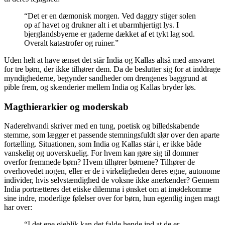
“Det er en dæmonisk morgen. Ved daggry stiger solen
op af havet og drukner alt i et ubarmhjertigt lys. I
bjerglandsbyerne er gaderne dækket af et tykt lag sod.
Overalt katastrofer og ruiner.”
Uden helt at have ænset det står India og Kallas altså med ansvaret
for tre børn, der ikke tilhører dem. Da de beslutter sig for at inddrage
myndighederne, begynder sandheder om drengenes baggrund at
pible frem, og skænderier mellem India og Kallas bryder løs.
Magthierarkier og moderskab
Naderehvandi skriver med en tung, poetisk og billedskabende
stemme, som lægger et passende stemningsfuldt slør over den aparte
fortælling. Situationen, som India og Kallas står i, er ikke både
vanskelig og uoverskuelig. For hvem kan gøre sig til dommer
overfor fremmede børn? Hvem tilhører børnene? Tilhører de
overhovedet nogen, eller er de i virkeligheden deres egne, autonome
individer, hvis selvstændighed de voksne ikke anerkender? Gennem
India portrætteres det etiske dilemma i ønsket om at imødekomme
sine indre, moderlige følelser over for børn, hun egentlig ingen magt
har over:
“I det ene øjeblik kan det falde hende ind at de er