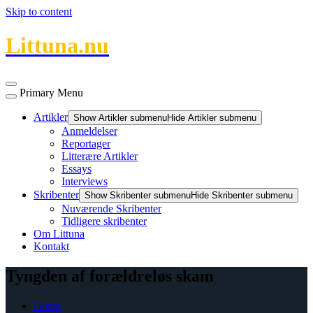
Skip to content
Littuna.nu
Primary Menu
Artikler
Show Artikler submenu
Hide Artikler submenu
Anmeldelser
Reportager
Litterære Artikler
Essays
Interviews
Skribenter
Show Skribenter submenu
Hide Skribenter submenu
Nuværende Skribenter
Tidligere skribenter
Om Littuna
Kontakt
Tyngden af forældreløs skam
Home