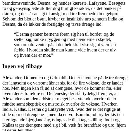
barndomsveninde, Desma, og hendes kæreste, Lafayette. Besøgets
ro og gensynsglæde skifter dog hurtigt karakter, da det banker på
døren, og de står ansigt til ansigt med tre fremmede drengebørn.
Selvom det blot er børn, kryber en instinktiv uro gennem India og
Desma, da de lukker de forsigtige og tavse drenge ind:
“Desma genner børnene foran sig hen til bordet, og de
sætter sig, ranke i ryggen og med hænderne i skødet,
som om de venter på at det hele skal vise sig at være en
fælde. Hvordan skulle man kunne vide hvem der er ulv
og hvem der er mor.”
Ingen vej tilbage
Alexander, Domenico og Grimaldi. Det er navnene på de tre drenge,
der langsomt og varsomt åbner sig for de fire voksne, de er landet
hos. Men ingen kan få ud af drengene, hvor de kommer fra, eller
hvem deres forældre er. Det eneste, der står tydeligt frem, er, at
Alexander som den ældste er meget beskyttende overfor de to
mindre samt skeptisk og mistroisk overfor de voksne. Hverken
India, Kallas, Desma og Lafayette ved, hvad der er det rigtige at
stille op med drengene – men da en voldsom brand bryder løs i en
nærliggende bjerglandsby, tvinges de til at tage stilling. India og
Kallas tager drengene med sig i bil, væk fra brandfare og uro, hjem
til deres lejlighed: