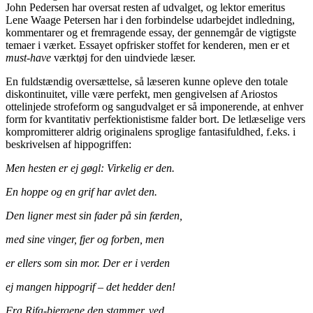
John Pedersen har oversat resten af udvalget, og lektor emeritus
Lene Waage Petersen har i den forbindelse udarbejdet indledning,
kommentarer og et fremragende essay, der gennemgår de vigtigste
temaer i værket. Essayet opfrisker stoffet for kenderen, men er et
must-have
værktøj for den uindviede læser.
En fuldstændig oversættelse, så læseren kunne opleve den totale
diskontinuitet, ville være perfekt, men gengivelsen af Ariostos
ottelinjede strofeform og sangudvalget er så imponerende, at enhver
form for kvantitativ perfektionistisme falder bort. De letlæselige vers
kompromitterer aldrig originalens sproglige fantasifuldhed, f.eks. i
beskrivelsen af hippogriffen:
Men hesten er ej gøgl: Virkelig er den.
En hoppe og en grif har avlet den.
Den ligner mest sin fader på sin færden,
med sine vinger, fjer og forben, men
er ellers som sin mor. Der er i verden
ej mangen hippogrif – det hedder den!
Fra Rifa-bjergene den stammer, ved