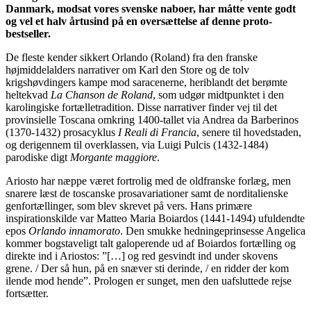
Danmark, modsat vores svenske naboer, har måtte vente godt
og vel et halv årtusind på en oversættelse af denne proto-
bestseller.
De fleste kender sikkert Orlando (Roland) fra den franske
højmiddelalders narrativer om Karl den Store og de tolv
krigshøvdingers kampe mod saracenerne, heriblandt det berømte
heltekvad
La Chanson de Roland
, som udgør midtpunktet i den
karolingiske fortælletradition. Disse narrativer finder vej til det
provinsielle Toscana omkring 1400-tallet via Andrea da Barberinos
(1370-1432) prosacyklus
I Reali di Francia
, senere til hovedstaden,
og derigennem til overklassen, via Luigi Pulcis (1432-1484)
parodiske digt
Morgante maggiore
.
Ariosto har næppe været fortrolig med de oldfranske forlæg, men
snarere læst de toscanske prosavariationer samt de norditalienske
genfortællinger, som blev skrevet på vers. Hans primære
inspirationskilde var Matteo Maria Boiardos (1441-1494) ufuldendte
epos
Orlando innamorato
. Den smukke hedningeprinsesse Angelica
kommer bogstaveligt talt galoperende ud af Boiardos fortælling og
direkte ind i Ariostos: ”[…] og red gesvindt ind under skovens
grene. / Der så hun, på en snæver sti derinde, / en ridder der kom
ilende mod hende”. Prologen er sunget, men den uafsluttede rejse
fortsætter.