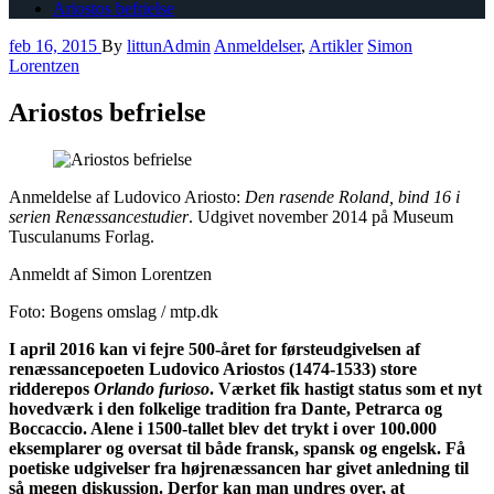
Ariostos befrielse
feb 16, 2015
By
littunAdmin
Anmeldelser
,
Artikler
Simon
Lorentzen
Ariostos befrielse
Anmeldelse af Ludovico Ariosto:
Den rasende Roland, bind 16 i
serien Renæssancestudier
. Udgivet november 2014 på Museum
Tusculanums Forlag.
Anmeldt af Simon Lorentzen
Foto: Bogens omslag / mtp.dk
I april 2016 kan vi fejre 500-året for førsteudgivelsen af
renæssancepoeten Ludovico Ariostos (1474-1533) store
ridderepos
Orlando furioso
. Værket fik hastigt status som et nyt
hovedværk i den folkelige tradition fra Dante, Petrarca og
Boccaccio. Alene i 1500-tallet blev det trykt i over 100.000
eksemplarer og oversat til både fransk, spansk og engelsk. Få
poetiske udgivelser fra højrenæssancen har givet anledning til
så megen diskussion. Derfor kan man undres over, at