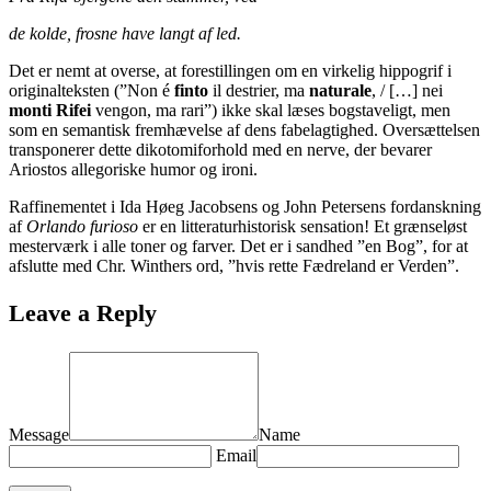
de kolde, frosne have langt af led.
Det er nemt at overse, at forestillingen om en virkelig hippogrif i
originalteksten (”Non é
finto
il destrier, ma
naturale
, / […] nei
monti Rifei
vengon, ma rari”) ikke skal læses bogstaveligt, men
som en semantisk fremhævelse af dens fabelagtighed. Oversættelsen
transponerer dette dikotomiforhold med en nerve, der bevarer
Ariostos allegoriske humor og ironi.
Raffinementet i Ida Høeg Jacobsens og John Petersens fordanskning
af
Orlando furioso
er en litteraturhistorisk sensation! Et grænseløst
mesterværk i alle toner og farver. Det er i sandhed ”en Bog”, for at
afslutte med Chr. Winthers ord, ”hvis rette Fædreland er Verden”.
Leave a Reply
Message
Name
Email