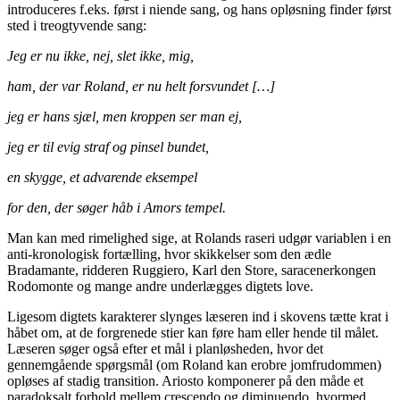
introduceres f.eks. først i niende sang, og hans opløsning finder først
sted i treogtyvende sang:
Jeg er nu ikke, nej, slet ikke, mig,
ham, der var Roland, er nu helt forsvundet […]
jeg er hans sjæl, men kroppen ser man ej,
jeg er til evig straf og pinsel bundet,
en skygge, et advarende eksempel
for den, der søger håb i Amors tempel.
Man kan med rimelighed sige, at Rolands raseri udgør variablen i en
anti-kronologisk fortælling, hvor skikkelser som den ædle
Bradamante, ridderen Ruggiero, Karl den Store, saracenerkongen
Rodomonte og mange andre underlægges digtets love.
Ligesom digtets karakterer slynges læseren ind i skovens tætte krat i
håbet om, at de forgrenede stier kan føre ham eller hende til målet.
Læseren søger også efter et mål i planløsheden, hvor det
gennemgående spørgsmål (om Roland kan erobre jomfrudommen)
opløses af stadig transition. Ariosto komponerer på den måde et
paradoksalt forhold mellem crescendo og diminuendo, hvormed