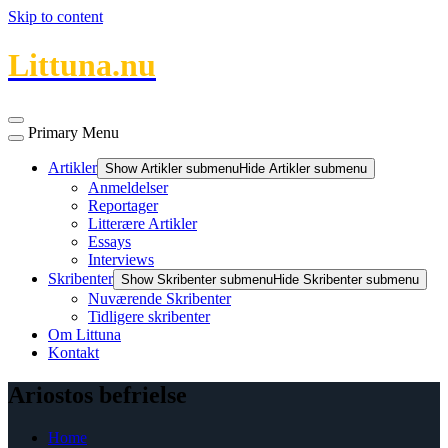
Skip to content
Littuna.nu
Primary Menu
Artikler
Show Artikler submenu
Hide Artikler submenu
Anmeldelser
Reportager
Litterære Artikler
Essays
Interviews
Skribenter
Show Skribenter submenu
Hide Skribenter submenu
Nuværende Skribenter
Tidligere skribenter
Om Littuna
Kontakt
Ariostos befrielse
Home