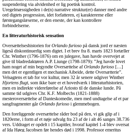
suspendering via alvidenhed er lig poetisk kontrol.
Uregelmæssigheden i de(n) narrative struktur(er) danner med andre
ord digtets progression, idet forfatteren, ej karaktererne eller
førstegangslæserne, er den eneste, der kan kontrollere
forbindelserne.
En litteraturhistorisk sensation
Oversættelseshistorien for
Orlando furioso
på dansk jord er næsten
ligeså diskontinuerlig som digtet. I et brev fra 8. marts 1823 fortæller
Chr. Winther (1796-1876) om en julegave, han havde overvejet at
give til bladredaktøren A.P. Liunge (1798-1879): ”Jeg havde lovet
ham noget af min begyndte Oversættelse af
Orlando furioso
[…]
men det er egentligen et mechanisk Aibeide, dette Oversætterie”.
Velsagtens et tab for vor kultur, men 32 år senere udgiver Winther
Hjortens flugt
, som ikke bare er et hovedværk i litteraturhistorien,
men en indirekte videreførelse af Ariosto til de danske lunde. På
samme tid udgives Chr. K.F. Molbechs (1821-1888)
mesteroversættelse af Danteskomedie, men med undtagelse af et par
sangfragmenter går
Orlando furioso
i glemmebogen.
Den foreliggende oversættelse råder bod på den, vi gik glip af i
1820erne, i form af et nøje udvalg fra 23 af de i alt 46 sanges 38.736
vers. Uddraget er opdelt i 15 kapitler, hvoraf kapitel 1-4 blev oversat
af Ida Høeg Jacobsen før hendes død i 1998. Professor emeritus