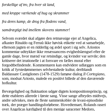
forskellige af tro, fra hver sit land,
med kroppe værkende af hug og skrammer
fra deres kamp, de drog fra flodens vand,
samdrægtigt ind imellem skovens stammer!
Selvom sværdet skal afgøre den retmæssige ejer af Angelica,
afkaster Rinaldo og Ferraù ikke høvisk etikette ved at samarbejde,
eftersom jagten er en ridderlig og ædel sport i sig selv. Ariostos
kommentar udtrykker ikke renæssancens evighedslængsel efter de
gamle dage, hvor mænd var retsindige, og kvinder var servile; den
kritiserer det irrationelle i at forsvare en fælles moral efter
forgodtbefindende. Kommentaren kan endvidere udlægges som en
kritik af fyrstedømmernes selvbestaltede kultur, deriblandt
Baldassare Castigliones (1478-1529) famøse dialog
Il Cortegiano
,
som, modsat Ariosto, malede en positivt billede af den daværende
hofkultur.
Bevægelighed og fluktuation udgør digtets kompositionsprincip, og
dette etableres allerede i første sang. Visse sange afbrydes midtvejs,
andre udviskes, men de fleste sammenkobler de kvasi-episodiske
træk, der præger handlingsforløbene. Hovedtemaet, Rolands raseri
over Angelicas kærlighed til den menige saracener Medoro,