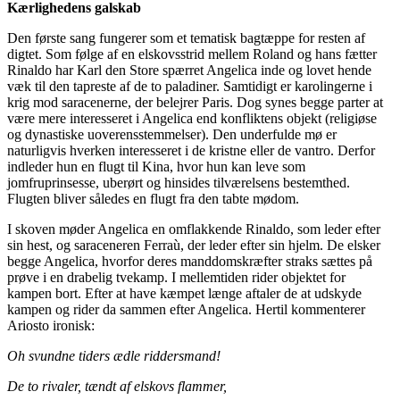
Kærlighedens galskab
Den første sang fungerer som et tematisk bagtæppe for resten af
digtet. Som følge af en elskovsstrid mellem Roland og hans fætter
Rinaldo har Karl den Store spærret Angelica inde og lovet hende
væk til den tapreste af de to paladiner. Samtidigt er karolingerne i
krig mod saracenerne, der belejrer Paris. Dog synes begge parter at
være mere interesseret i Angelica end konfliktens objekt (religiøse
og dynastiske uoverensstemmelser). Den underfulde mø er
naturligvis hverken interesseret i de kristne eller de vantro. Derfor
indleder hun en flugt til Kina, hvor hun kan leve som
jomfruprinsesse, uberørt og hinsides tilværelsens bestemthed.
Flugten bliver således en flugt fra den tabte mødom.
I skoven møder Angelica en omflakkende Rinaldo, som leder efter
sin hest, og saraceneren Ferraù, der leder efter sin hjelm. De elsker
begge Angelica, hvorfor deres manddomskræfter straks sættes på
prøve i en drabelig tvekamp. I mellemtiden rider objektet for
kampen bort. Efter at have kæmpet længe aftaler de at udskyde
kampen og rider da sammen efter Angelica. Hertil kommenterer
Ariosto ironisk:
Oh svundne tiders ædle riddersmand!
De to rivaler, tændt af elskovs flammer,