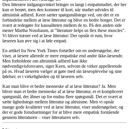
Den litterære indgangsvinkel bringer os langt i empatistudiet, der her
kun er berørt, men den kommer til kort, når studiet udvides til
altruistisk adfærd. Keen sætter spørgsmålstegn ved, om der er en
forbindelse mellem at læse litteratur og blive en bedre borger. Det er
svært at redegøre for kausaliteten mellem de to. På den anden side
mener Martha Nussbaum, at ”literature helps us flex these muscles”.
Vi bliver trænet ved at læse litteratur: Der opstår et rum, hvor
læseren kan øve sig i at føle empati.
En artikel fra New York Times fortæller om en undersøgelse, der
viser, at læsere allerede er mere empatiske end andre ikke-læsende.
Men forholdene om altruistisk adfærd kan ikke
nødvendigvisforsvares, siger Keen, selvom de virker appellerende
på os. Hvad læseren vælger at gøre med sin læseoplevelse og sine
følelser, er i virkeligheden op til læseren selv.
Kan man blive et bedre menneske af at læse litteratur? Ja. Men
bliver man et bedre menneske af at læse litteratur, er et kompliceret
spørgsmål, der åbner op for endnu flere spørgsmål. Det er svært at
sætte lighedstegn mellem litteratur og altruisme. Men vi opnår
mange gode kvaliteter ved at læse litteratur, viser undersøgelser, og
der er gode forudsætninger for at blive mere empatisk forstående
gennem litteraturen – viser litteraturen selv.