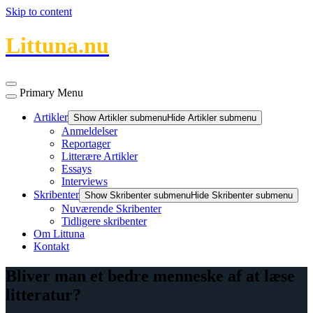
Skip to content
Littuna.nu
Primary Menu
Artikler
Show Artikler submenu
Hide Artikler submenu
Anmeldelser
Reportager
Litterære Artikler
Essays
Interviews
Skribenter
Show Skribenter submenu
Hide Skribenter submenu
Nuværende Skribenter
Tidligere skribenter
Om Littuna
Kontakt
Bliver man et bedre menneske af at læse
litteratur?