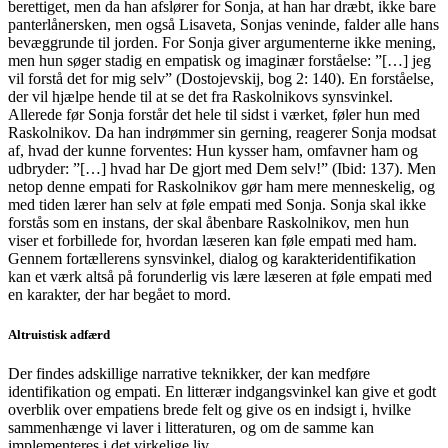
berettiget, men da han afslører for Sonja, at han har dræbt, ikke bare
panterlånersken, men også Lisaveta, Sonjas veninde, falder alle hans
bevæggrunde til jorden. For Sonja giver argumenterne ikke mening,
men hun søger stadig en empatisk og imaginær forståelse: ”[…] jeg
vil forstå det for mig selv” (Dostojevskij, bog 2: 140). En forståelse,
der vil hjælpe hende til at se det fra Raskolnikovs synsvinkel.
Allerede før Sonja forstår det hele til sidst i værket, føler hun med
Raskolnikov. Da han indrømmer sin gerning, reagerer Sonja modsat
af, hvad der kunne forventes: Hun kysser ham, omfavner ham og
udbryder: ”[…] hvad har De gjort med Dem selv!” (Ibid: 137). Men
netop denne empati for Raskolnikov gør ham mere menneskelig, og
med tiden lærer han selv at føle empati med Sonja. Sonja skal ikke
forstås som en instans, der skal åbenbare Raskolnikov, men hun
viser et forbillede for, hvordan læseren kan føle empati med ham.
Gennem fortællerens synsvinkel, dialog og karakteridentifikation
kan et værk altså på forunderlig vis lære læseren at føle empati med
en karakter, der har begået to mord.
Altruistisk adfærd
Der findes adskillige narrative teknikker, der kan medføre
identifikation og empati. En litterær indgangsvinkel kan give et godt
overblik over empatiens brede felt og give os en indsigt i, hvilke
sammenhænge vi laver i litteraturen, og om de samme kan
implementeres i det virkelige liv.