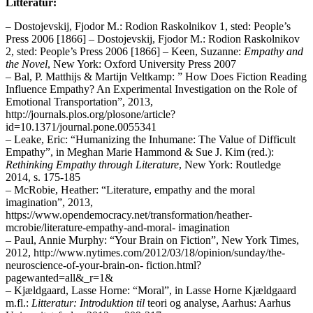
Litteratur:
Dostojevskij, Fjodor M.: Rodion Raskolnikov 1, sted: People’s
–
Press 2006 [1866] – Dostojevskij, Fjodor M.: Rodion Raskolnikov
2, sted: People’s Press 2006 [1866] – Keen, Suzanne:
Empathy and
the Novel
, New York: Oxford University Press 2007
– Bal, P. Matthijs & Martijn Veltkamp: ” How Does Fiction Reading
Influence Empathy? An Experimental Investigation on the Role of
Emotional Transportation”, 2013,
http://journals.plos.org/plosone/article?
id=10.1371/journal.pone.0055341
– Leake, Eric: “Humanizing the Inhumane: The Value of Difficult
Empathy”, in Meghan Marie Hammond & Sue J. Kim (red.):
Rethinking Empathy through Literature
, New York: Routledge
2014, s. 175-185
– McRobie, Heather: “Literature, empathy and the moral
imagination”, 2013,
https://www.opendemocracy.net/transformation/heather-
mcrobie/literature-empathy-and-moral- imagination
– Paul, Annie Murphy: “Your Brain on Fiction”, New York Times,
2012, http://www.nytimes.com/2012/03/18/opinion/sunday/the-
neuroscience-of-your-brain-on- fiction.html?
pagewanted=all&_r=1&
– Kjældgaard, Lasse Horne: “Moral”, in Lasse Horne Kjældgaard
m.fl.:
Litteratur: Introduktion til
teori og analyse, Aarhus: Aarhus