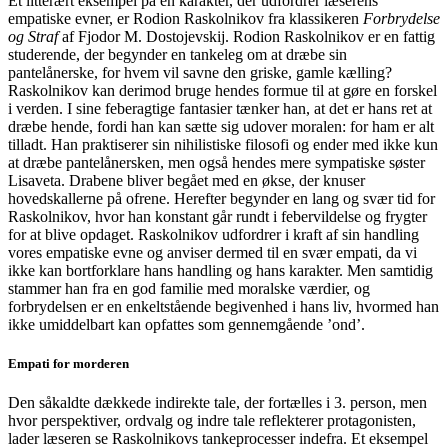
Et litterært eksempel på en karakter, der udfordrer læserens
empatiske evner, er Rodion Raskolnikov fra klassikeren
Forbrydelse
og Straf
af Fjodor M. Dostojevskij. Rodion Raskolnikov er en fattig
studerende, der begynder en tankeleg om at dræbe sin
pantelånerske, for hvem vil savne den griske, gamle kælling?
Raskolnikov kan derimod bruge hendes formue til at gøre en forskel
i verden. I sine feberagtige fantasier tænker han, at det er hans ret at
dræbe hende, fordi han kan sætte sig udover moralen: for ham er alt
tilladt. Han praktiserer sin nihilistiske filosofi og ender med ikke kun
at dræbe pantelånersken, men også hendes mere sympatiske søster
Lisaveta. Drabene bliver begået med en økse, der knuser
hovedskallerne på ofrene. Herefter begynder en lang og svær tid for
Raskolnikov, hvor han konstant går rundt i febervildelse og frygter
for at blive opdaget. Raskolnikov udfordrer i kraft af sin handling
vores empatiske evne og anviser dermed til en svær empati, da vi
ikke kan bortforklare hans handling og hans karakter. Men samtidig
stammer han fra en god familie med moralske værdier, og
forbrydelsen er en enkeltstående begivenhed i hans liv, hvormed han
ikke umiddelbart kan opfattes som gennemgående ’ond’.
Empati for morderen
Den såkaldte dækkede indirekte tale, der fortælles i 3. person, men
hvor perspektiver, ordvalg og indre tale reflekterer protagonisten,
lader læseren se Raskolnikovs tankeprocesser indefra. Et eksempel