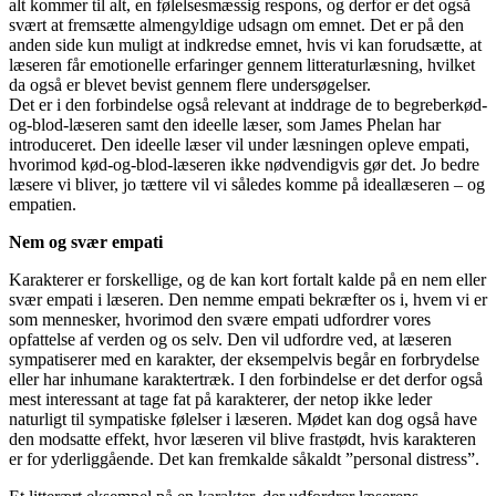
alt kommer til alt, en følelsesmæssig respons, og derfor er det også
svært at fremsætte almengyldige udsagn om emnet. Det er på den
anden side kun muligt at indkredse emnet, hvis vi kan forudsætte, at
læseren får emotionelle erfaringer gennem litteraturlæsning, hvilket
da også er blevet bevist gennem flere undersøgelser.
Det er i den forbindelse også relevant at inddrage de to begreberkød-
og-blod-læseren samt den ideelle læser, som James Phelan har
introduceret. Den ideelle læser vil under læsningen opleve empati,
hvorimod kød-og-blod-læseren ikke nødvendigvis gør det. Jo bedre
læsere vi bliver, jo tættere vil vi således komme på ideallæseren – og
empatien.
Nem og svær empati
Karakterer er forskellige, og de kan kort fortalt kalde på en nem eller
svær empati i læseren. Den nemme empati bekræfter os i, hvem vi er
som mennesker, hvorimod den svære empati udfordrer vores
opfattelse af verden og os selv. Den vil udfordre ved, at læseren
sympatiserer med en karakter, der eksempelvis begår en forbrydelse
eller har inhumane karaktertræk. I den forbindelse er det derfor også
mest interessant at tage fat på karakterer, der netop ikke leder
naturligt til sympatiske følelser i læseren. Mødet kan dog også have
den modsatte effekt, hvor læseren vil blive frastødt, hvis karakteren
er for yderliggående. Det kan fremkalde såkaldt ”personal distress”.