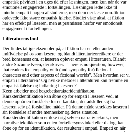
empatisk påvirket i en uges tid efter læsningen, men kun når de var
emotionelt engagerede i fortællingen. Læsningen ledte ikke til
mindre empati i nogen af studierne, men dem der læste non-fiktion
oplevede ikke større empatisk følelse. Studiet viste altså, at fiktion
har en effekt på læseren, men at præmissen herfor var emotionelt
engagement i fortællingen.
Litteraturens bud
Der findes talrige eksempler på, at fiktion har en eller anden
indflydelse på os som læsere, og blandt litteraturteoretikere er der
bred konsensus om, at læseren oplever empati i litteraturen. Blandt
andre Suzanne Keen, der skriver: ”There is no question, however,
that readers feel empathy with (and sympathy for) fictional
characters and other aspects of fictional worlds”. Men hvordan ser vi
empati i litteraturen? Og hvilke metoder i litteraturen kan fremme en
empatisk følelse og indlæring i læseren?
Keen arbejder med begrebetkarakteridentifikation.
Karakteridentifikation kan åbne op for empati i læseren ved, at
denne opnår en forståelse for en karakter, der adskiller sig fra
læseren selv på forskellige måder. På denne måde strækkes læseren i
sin forståelse af andre mennesker og deres situation.
Karakteridentifikation er ikke i sig selv en narrativ teknik, men
narrative teknikker som enten fortællersynsvinkel eller dialog, kan
åbne op for en identifikation, der resulterer i empati. Empati er, når