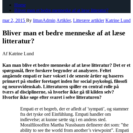
Home
Bliver man et bedre menneske af at læse litteratur?
mar 2, 2015
By
littunAdmin
Artikler
,
Litterære artikler
Katrine Lund
Bliver man et bedre menneske af at læse
litteratur?
Af Katrine Lund
Kan man blive et bedre menneske af at læse litteratur? Det er et
spørgsmål, flere forskere begynder at analysere. Feltet
angående empati er især vokset i de seneste årtier og baseres
primært på studier foretaget inden for social psykologi, filosofi
og neurovidenskab. Litteraturen spiller en central rolle på
tværs af disciplinerne, så hvorfor ikke gå til kilden selv?
Hvorfor ikke søge efter svaret i selve litteraturen?
Empati er et begreb, der er afledt af ’sympati’, og stammer
fra det tyske ord Einfühlung. Empati handler om
indlevelse; at kunne sætte sig i en andens sted.
Moralfilosoffen Martha Nussbaum definerer det som: ”the
ability to see the world from another’s viewpoint”. Empati