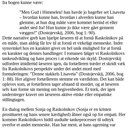
fra bogen kunne være:
”Men Gud i Himmelen! han havde jo bagefter set Lisaveta
– hvordan kunne han, hvordan i alverden kunne han
glemme, at hun dog måtte være kommet herind et eller
andet sted fra! Hun kunne jo ikke være gået gennem
væggen!” (Dostojevskij, 2006, bog 1: 90).
Dette narrative greb kan hjælpe læseren til at forstå Raskolnikov på
en måde, man aldrig får lov til at forstå et virkeligt menneske. Indre
synsvinkel hos en karakter giver en hel unik mulighed for at forstå
en karakter og dennes handlinger: I romanen følger vi Raskolnikovs
tankeudvikling og hans proces i at erkende sin skyld. Dostojevskij
udfordrer imidlertid læseren igen, da fortælleren træder et skridt væk
fra Raskolnikovs perspektiv under det andet mord med
formuleringen: ”Denne stakkels Lisaveta” (Dostojevskij, 2006, bog
1: 88). Her afgiver fortællerens stemme en værdidom. Det kan både
opleves som, at fortælleren tager afstand til mordet, og at læseren
selv kan forme sin mening om begivenheden. Et træk, der igen
understreger kravet om læserens aktive etiske eller empatiske
stillingtagen.
En dialog mellem Sonja og Raskolnikov (Sonja er en kristen
prostitueret og hans senere kærlighed) åbner også op for empati. Her
kommer Raskolnikovs hidtil uudtalte tankeprocesser til udtryk
overfor et andet menneske. Han har ment, at hans ugerning var