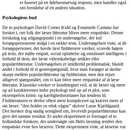
er baseret på en følelsesmæssig respons, men handler også
om forståelse af en andens situation.
Psykologiens bud
De to psykologer David Comer Kidd og Emanuele Castano har
forsket i, om folk der læser litteratur bliver mere empatiske. Denne
forskning tog udgangspunkt i en undersøgelse, der lod
forsøgspersonerne indgå i en række tests. Undersøgelsen viste, at de
forsøgspersoner, der havde læst finlitterære værker, scorede højere
på tests, der målte empati, social opfattelse og emotionel intelligens i
forhold til dem, der læste videnskabelige artikler eller
populærlitteratur. Undersøgelsen er imidlertid problematisk; blandt
andet i forhold til et genrespørgsmål, hvor man forsøger at skelne
skarpt mellem populærlitteratur og finlitteratur, men den rejser
alligevel spørgsmålet, om vi kan blive mere empatiske af at læse
litteratur. Klassiske værker er kendetegnet ved, at de læner sig mere
op ad karakterernes indre psykologi end op ad et plot, som
eksempelvis krimi- og kærlighedsromaner har tendens til.
Finlitteraturen er derfor oftest mere kompliceret og kræver mere af
sin læser: ”den holder os etisk vågne” skriver Lasse Kjældgaard.
Der hersker dog stadig uenighed om, hvorvidt populærlitteratur kan
give det samme resultat. Et andet eksperiment er foretaget af to
hollandske forskere, der undersøgte om fiktiv læsning ændrer den
empatiske evne hos læseren. Dette eksperiment viste, at læserne var