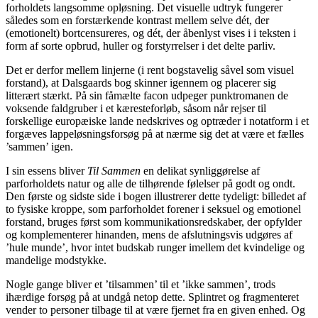
forholdets langsomme opløsning. Det visuelle udtryk fungerer
således som en forstærkende kontrast mellem selve dét, der
(emotionelt) bortcensureres, og dét, der åbenlyst vises i i teksten i
form af sorte opbrud, huller og forstyrrelser i det delte parliv.
Det er derfor mellem linjerne (i rent bogstavelig såvel som visuel
forstand), at Dalsgaards bog skinner igennem og placerer sig
litterært stærkt. På sin fåmælte facon udpeger punktromanen de
voksende faldgruber i et kæresteforløb, såsom når rejser til
forskellige europæiske lande nedskrives og optræder i notatform i et
forgæves lappeløsningsforsøg på at nærme sig det at være et fælles
’sammen’ igen.
I sin essens bliver
Til Sammen
en delikat synliggørelse af
parforholdets natur og alle de tilhørende følelser på godt og ondt.
Den første og sidste side i bogen illustrerer dette tydeligt: billedet af
to fysiske kroppe, som parforholdet forener i seksuel og emotionel
forstand, bruges først som kommunikationsredskaber, der opfylder
og komplementerer hinanden, mens de afslutningsvis udgøres af
’hule munde’, hvor intet budskab runger imellem det kvindelige og
mandelige modstykke.
Nogle gange bliver et ’tilsammen’ til et ’ikke sammen’, trods
ihærdige forsøg på at undgå netop dette. Splintret og fragmenteret
vender to personer tilbage til at være fjernet fra en given enhed. Og