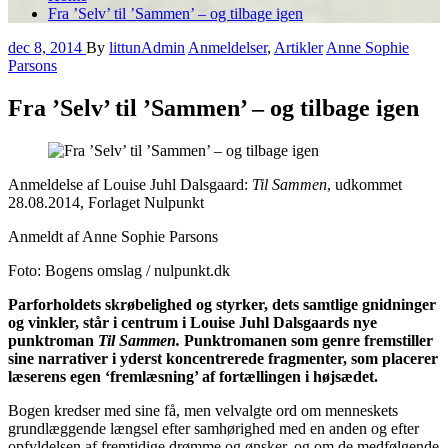
Fra ’Selv’ til ’Sammen’ – og tilbage igen
dec 8, 2014
By
littunAdmin
Anmeldelser
,
Artikler
Anne Sophie
Parsons
Fra ’Selv’ til ’Sammen’ – og tilbage igen
Anmeldelse af Louise Juhl Dalsgaard:
Til Sammen
, udkommet
28.08.2014, Forlaget Nulpunkt
Anmeldt af Anne Sophie Parsons
Foto: Bogens omslag / nulpunkt.dk
Parforholdets skrøbelighed og styrker, dets samtlige gnidninger
og vinkler, står i centrum i Louise Juhl Dalsgaards nye
punktroman
Til Sammen.
Punktromanen som genre fremstiller
sine narrativer i yderst koncentrerede fragmenter, som placerer
læserens egen ‘fremlæsning’ af fortællingen i højsædet.
Bogen kredser med sine få, men velvalgte ord om menneskets
grundlæggende længsel efter samhørighed med en anden og efter
opfyldelsen af fremtidige drømme og ønsker, og om de medfølgende