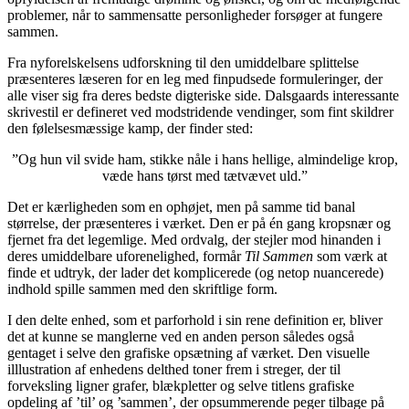
problemer, når to sammensatte personligheder forsøger at fungere
sammen.
Fra nyforelskelsens udforskning til den umiddelbare splittelse
præsenteres læseren for en leg med finpudsede formuleringer, der
alle viser sig fra deres bedste digteriske side. Dalsgaards interessante
skrivestil er defineret ved modstridende vendinger, som fint skildrer
den følelsesmæssige kamp, der finder sted:
”Og hun vil svide ham, stikke nåle i hans hellige, almindelige krop,
væde hans tørst med tætvævet uld.”
Det er kærligheden som en ophøjet, men på samme tid banal
størrelse, der præsenteres i værket. Den er på én gang kropsnær og
fjernet fra det legemlige. Med ordvalg, der stejler mod hinanden i
deres umiddelbare uforenelighed, formår
Til Sammen
som værk at
finde et udtryk, der lader det komplicerede (og netop nuancerede)
indhold spille sammen med den skriftlige form.
I den delte enhed, som et parforhold i sin rene definition er, bliver
det at kunne se manglerne ved en anden person således også
gentaget i selve den grafiske opsætning af værket. Den visuelle
illlustration af enhedens delthed toner frem i streger, der til
forveksling ligner grafer, blækpletter og selve titlens grafiske
opdeling af ’til’ og ’sammen’, der opsummerende peger tilbage på