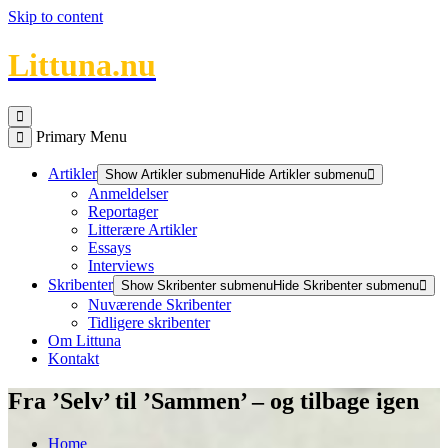
Skip to content
Littuna.nu
Primary Menu
Artikler
Show Artikler submenu
Hide Artikler submenu
Anmeldelser
Reportager
Litterære Artikler
Essays
Interviews
Skribenter
Show Skribenter submenu
Hide Skribenter submenu
Nuværende Skribenter
Tidligere skribenter
Om Littuna
Kontakt
Fra ’Selv’ til ’Sammen’ – og tilbage igen
Home