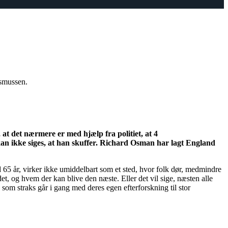
asmussen.
 at det nærmere er med hjælp fra politiet, at 4
n ikke siges, at han skuffer. Richard Osman har lagt England
65 år, virker ikke umiddelbart som et sted, hvor folk dør, medmindre
et, og hvem der kan blive den næste. Eller det vil sige, næsten alle
om straks går i gang med deres egen efterforskning til stor