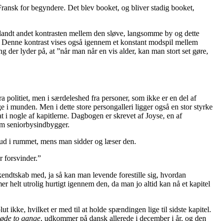
 Fransk for begyndere. Det blev booket, og bliver stadig booket,
 blandt andet kontrasten mellem den sløve, langsomme by og dette
 Denne kontrast vises også igennem et konstant modspil mellem
der lyder på, at ”når man når en vis alder, kan man stort set gøre,
 politiet, men i særdeleshed fra personer, som ikke er en del af
e i munden. Men i dette store persongalleri ligger også en stor styrke
t i nogle af kapitlerne. Dagbogen er skrevet af Joyse, en af
som seniorbysindbygger.
e ud i rummet, mens man sidder og læser den.
r forsvinder.”
kendtskab med, ja så kan man levende forestille sig, hvordan
 helt utrolig hurtigt igennem den, da man jo altid kan nå et kapitel
t ikke, hvilket er med til at holde spændingen lige til sidste kapitel.
øde to gange
, udkommer på dansk allerede i december i år, og den