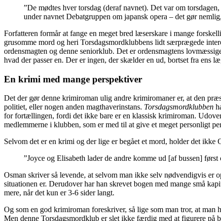
”De mødtes hver torsdag (deraf navnet). Det var om torsdagen, fo
under navnet Debatgruppen om japansk opera – det gør nemlig,
Forfatteren formår at fange en meget bred læserskare i mange forskel
grusomme mord og heri Torsdagsmordklubbens lidt særprægede interes
ordensmagten og denne seniorklub. Det er ordensmagtens lovmæssige ri
hvad der passer en. Der er ingen, der skælder en ud, bortset fra ens 
En krimi med mange perspektiver
Det der gør denne krimiroman ulig andre krimiromaner er, at den præsen
politiet, eller nogen anden magthaverinstans.
Torsdagsmordklubben
ha
for fortællingen, fordi det ikke bare er en klassisk krimiroman. Udover
medlemmerne i klubben, som er med til at give et meget personligt pe
Selvom det er en krimi og der lige er begået et mord, holder det ikk
”Joyce og Elisabeth lader de andre komme ud [af bussen] først o
Osman skriver så levende, at selvom man ikke selv nødvendigvis er opp
situationen er. Derudover har han skrevet bogen med mange små kapitle
mere, når det kun er 3-6 sider langt.
Og som en god krimiroman foreskriver, så lige som man tror, at man har r
Men denne Torsdagsmordklub er slet ikke færdig med at figurere på 