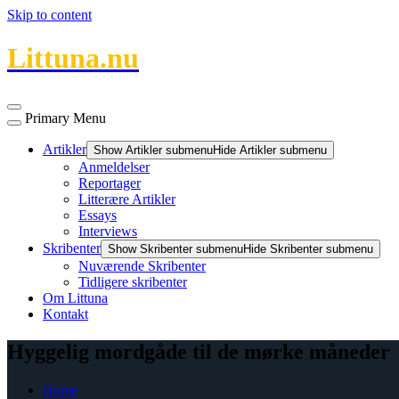
Skip to content
Littuna.nu
Primary Menu
Artikler
Show Artikler submenu
Hide Artikler submenu
Anmeldelser
Reportager
Litterære Artikler
Essays
Interviews
Skribenter
Show Skribenter submenu
Hide Skribenter submenu
Nuværende Skribenter
Tidligere skribenter
Om Littuna
Kontakt
Hyggelig mordgåde til de mørke måneder
Home