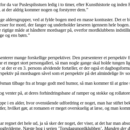
r da var Puslespilsstuen ledig i to timer, efter Kunsthistorie og inden
 at der aldrig kommer nogen og forstyrrer dem.”
lige aldersgrupper, ved at fylde bogen med en masse kontraster. Det er
ser for mord, der fanger og underholder læseren igennem hele bogen.
gtige måde at håndtere mordsager på, overfor mordklubbens indstilling 
læge og ens børn.”
terer mange forskellige perspektiver. Den præsenterer et perspektiv fra
r et meget stort persongalleri, så man nogle gange skal holde tungen lig
 at der er en 3. persons alvidende fortæller, er der også et dagbogsforma
rspektiv på mordsagen såvel som et perspektiv på det almindelige liv 
e Osman tilbage fra at bruge godt med humor, så man kommer til at grin
g venter på, at deres forhindringsbane af ramper og stokke og rollatore
e i en alder, hvor ovenstående udfordring er noget, man har stiftet be
r, hvilket gør, at romanen er meget overskuelig at læse, og man kommer
egnet det hele ud, ja så sker der noget, der viser, at det har man absolu
boghylderne. Næste bog i serien ’Torsdagsmordklubben’,
Manden der d