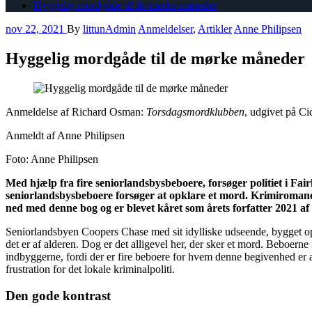
Hyggelig mordgåde til de mørke måneder
nov 22, 2021
By
littunAdmin
Anmeldelser
,
Artikler
Anne Philipsen
Hyggelig mordgåde til de mørke måneder
Anmeldelse af Richard Osman:
Torsdagsmordklubben
, udgivet på C
Anmeldt af Anne Philipsen
Foto: Anne Philipsen
Med hjælp fra fire seniorlandsbysbeboere, forsøger politiet i Fair
seniorlandsbysbeboere forsøger at opklare et mord. Krimiroma
ned med denne bog og er blevet kåret som årets forfatter 2021 a
Seniorlandsbyen Coopers Chase med sit idylliske udseende, bygget op
det er af alderen. Dog er det alligevel her, der sker et mord. Beboerne
indbyggerne, fordi der er fire beboere for hvem denne begivenhed er 
frustration for det lokale kriminalpoliti.
Den gode kontrast