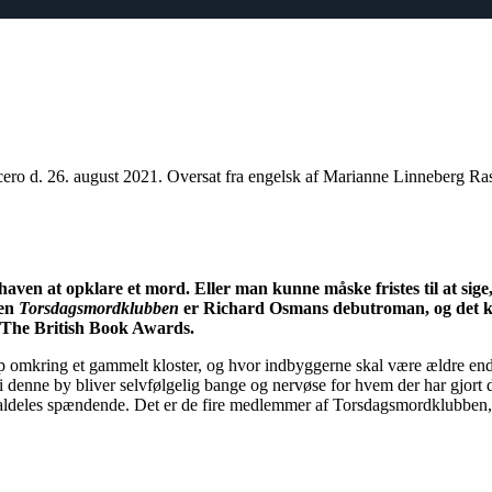
icero d. 26. august 2021. Oversat fra engelsk af Marianne Linneberg R
haven at opklare et mord. Eller man kunne måske fristes til at sige,
nen
Torsdagsmordklubben
er Richard Osmans debutroman, og det ka
f The British Book Awards.
 omkring et gammelt kloster, og hvor indbyggerne skal være ældre end 
 i denne by bliver selvfølgelig bange og nervøse for hvem der har gjort d
aldeles spændende. Det er de fire medlemmer af Torsdagsmordklubben, s