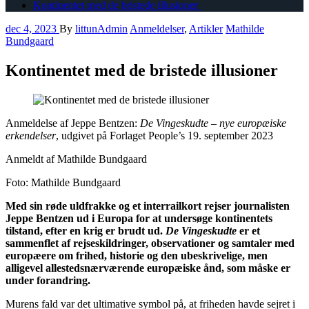
Kontinentet med de bristede illusioner
dec 4, 2023
By
littunAdmin
Anmeldelser
,
Artikler
Mathilde
Bundgaard
Kontinentet med de bristede illusioner
Anmeldelse af Jeppe Bentzen:
De Vingeskudte – nye europæiske
erkendelser
, udgivet på Forlaget People’s 19. september 2023
Anmeldt af Mathilde Bundgaard
Foto: Mathilde Bundgaard
Med sin røde uldfrakke og et interrailkort rejser journalisten
Jeppe Bentzen ud i Europa for at undersøge kontinentets
tilstand, efter en krig er brudt ud.
De Vingeskudte
er et
sammenflet af rejseskildringer, observationer og samtaler med
europæere om frihed, historie og den ubeskrivelige, men
alligevel allestedsnærværende europæiske ånd, som måske er
under forandring.
Murens fald var det ultimative symbol på, at friheden havde sejret i