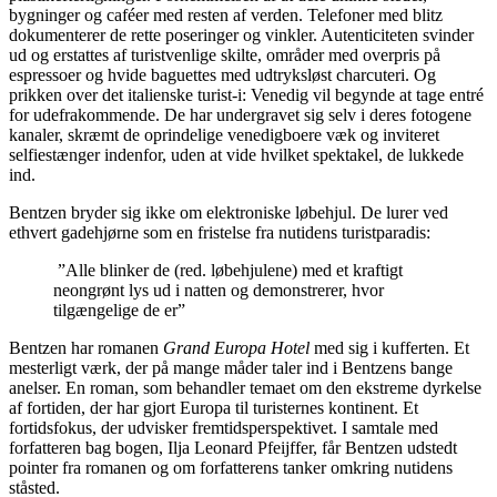
bygninger og caféer med resten af verden. Telefoner med blitz
dokumenterer de rette poseringer og vinkler. Autenticiteten svinder
ud og erstattes af turistvenlige skilte, områder med overpris på
espressoer og hvide baguettes med udtryksløst charcuteri. Og
prikken over det italienske turist-i: Venedig vil begynde at tage entré
for udefrakommende. De har undergravet sig selv i deres fotogene
kanaler, skræmt de oprindelige venedigboere væk og inviteret
selfiestænger indenfor, uden at vide hvilket spektakel, de lukkede
ind.
Bentzen bryder sig ikke om elektroniske løbehjul. De lurer ved
ethvert gadehjørne som en fristelse fra nutidens turistparadis:
”Alle blinker de (red. løbehjulene) med et kraftigt
neongrønt lys ud i natten og demonstrerer, hvor
tilgængelige de er”
Bentzen har romanen
Grand Europa Hotel
med sig i kufferten. Et
mesterligt værk, der på mange måder taler ind i Bentzens bange
anelser. En roman, som behandler temaet om den ekstreme dyrkelse
af fortiden, der har gjort Europa til turisternes kontinent. Et
fortidsfokus, der udvisker fremtidsperspektivet. I samtale med
forfatteren bag bogen, Ilja Leonard Pfeijffer, får Bentzen udstedt
pointer fra romanen og om forfatterens tanker omkring nutidens
ståsted.