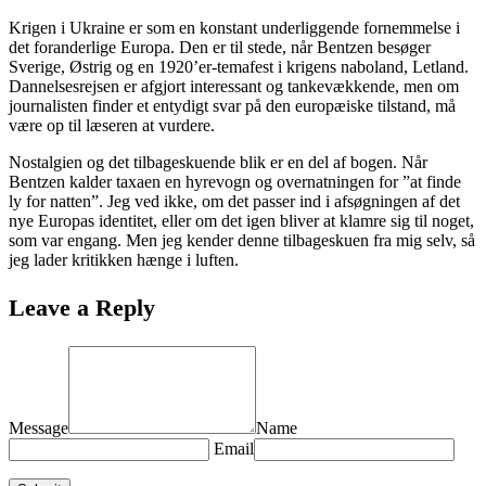
Krigen i Ukraine er som en konstant underliggende fornemmelse i
det foranderlige Europa. Den er til stede, når Bentzen besøger
Sverige, Østrig og en 1920’er-temafest i krigens naboland, Letland.
Dannelsesrejsen er afgjort interessant og tankevækkende, men om
journalisten finder et entydigt svar på den europæiske tilstand, må
være op til læseren at vurdere.
Nostalgien og det tilbageskuende blik er en del af bogen. Når
Bentzen kalder taxaen en hyrevogn og overnatningen for ”at finde
ly for natten”. Jeg ved ikke, om det passer ind i afsøgningen af det
nye Europas identitet, eller om det igen bliver at klamre sig til noget,
som var engang. Men jeg kender denne tilbageskuen fra mig selv, så
jeg lader kritikken hænge i luften.
Leave a Reply
Message
Name
Email