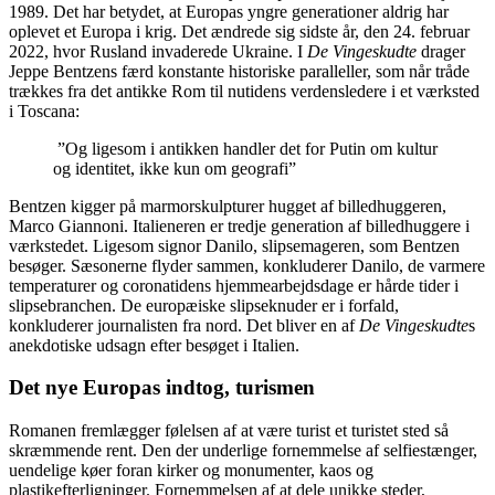
1989. Det har betydet, at Europas yngre generationer aldrig har
oplevet et Europa i krig. Det ændrede sig sidste år, den 24. februar
2022, hvor Rusland invaderede Ukraine. I
De Vingeskudte
drager
Jeppe Bentzens færd konstante historiske paralleller, som når tråde
trækkes fra det antikke Rom til nutidens verdensledere i et værksted
i Toscana:
”Og ligesom i antikken handler det for Putin om kultur
og identitet, ikke kun om geografi”
Bentzen kigger på marmorskulpturer hugget af billedhuggeren,
Marco Giannoni. Italieneren er tredje generation af billedhuggere i
værkstedet. Ligesom signor Danilo, slipsemageren, som Bentzen
besøger. Sæsonerne flyder sammen, konkluderer Danilo, de varmere
temperaturer og coronatidens hjemmearbejdsdage er hårde tider i
slipsebranchen. De europæiske slipseknuder er i forfald,
konkluderer journalisten fra nord. Det bliver en af
De Vingeskudte
s
anekdotiske udsagn efter besøget i Italien.
Det nye Europas indtog, turismen
Romanen fremlægger følelsen af at være turist et turistet sted så
skræmmende rent. Den der underlige fornemmelse af selfiestænger,
uendelige køer foran kirker og monumenter, kaos og
plastikefterligninger. Fornemmelsen af at dele unikke steder,