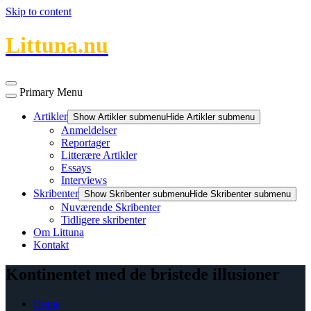
Skip to content
Littuna.nu
Primary Menu
Artikler
Show Artikler submenu
Hide Artikler submenu
Anmeldelser
Reportager
Litterære Artikler
Essays
Interviews
Skribenter
Show Skribenter submenu
Hide Skribenter submenu
Nuværende Skribenter
Tidligere skribenter
Om Littuna
Kontakt
Kontinentet med de bristede illusioner
Home