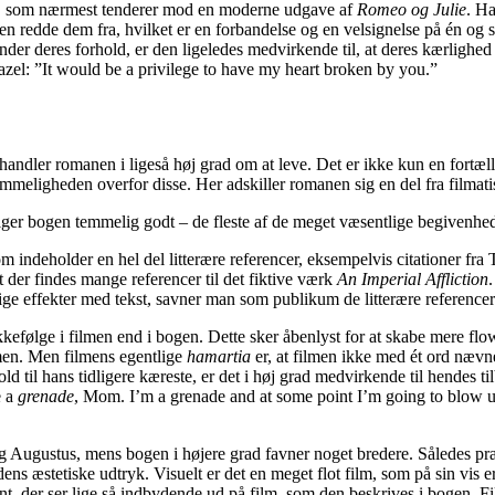
e, som nærmest tenderer mod en moderne udgave af
Romeo og Julie
. H
en redde dem fra, hvilket er en forbandelse og en velsignelse på én o
deres forhold, er den ligeledes medvirkende til, at deres kærlighed aldr
Hazel: ”It would be a privilege to have my heart broken by you.”
handler romanen i ligeså høj grad om at leve. Det er ikke kun en fortæll
mmeligheden overfor disse. Her adskiller romanen sig en del fra filmatis
lger bogen temmelig godt – de fleste af de meget væsentlige begivenhed
som indeholder en hel del litterære referencer, eksempelvis citationer fr
t der findes mange referencer til det fiktive værk
An Imperial Affliction
.
lige effekter med tekst, savner man som publikum de litterære reference
følge i filmen end i bogen. Dette sker åbenlyst for at skabe mere flow i
ilmen. Men filmens egentlige
hamartia
er, at filmen ikke med ét ord nævne
 til hans tidligere kæreste, er det i høj grad medvirkende til hendes t
e a
grenade
, Mom. I’m a grenade and at some point I’m going to blow up
g Augustus, mens bogen i højere grad favner noget bredere. Således præ
æstetiske udtryk. Visuelt er det en meget flot film, som på sin vis er e
t, der ser lige så indbydende ud på film, som den beskrives i bogen. Fi