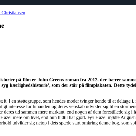
h Christiansen
ne
shistorier på film er John Greens roman fra 2012, der bærer samme
syg kærlighedshistorie’, som der står på filmplakaten. Dette tydel
æft. I en støttegruppe, som hendes moder tvinger hende til at deltage i
hurtigt interesse for hinanden og deres venskab udvikler sig til en storm
fkorter deres tid sammen mere markant, end nogen af dem forestillede sig 
r Hazel mere om livet, end hun hidtil har gjort. Før Hazel mødte Augustus
hold udvikler sig netop i dets spæde start omkring denne bog, som spill