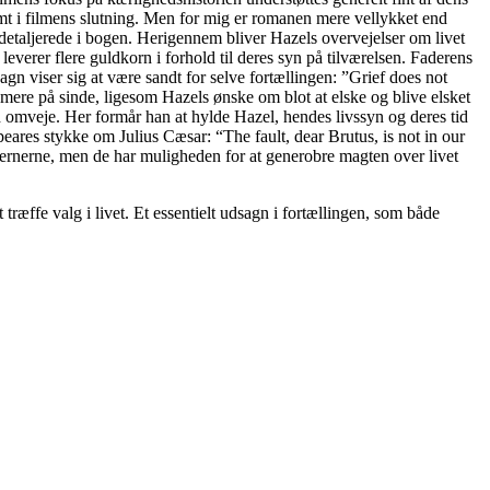
amt i filmens slutning. Men for mig er romanen mere vellykket end
detaljerede i bogen. Herigennem bliver Hazels overvejelser om livet
leverer flere guldkorn i forhold til deres syn på tilværelsen. Faderens
n viser sig at være sandt for selve fortællingen: ”Grief does not
 mere på sinde, ligesom Hazels ønske om blot at elske og blive elsket
d omveje. Her formår han at hylde Hazel, hendes livssyn og deres tid
eares stykke om Julius Cæsar: “The fault, dear Brutus, is not in our
tjernerne, men de har muligheden for at generobre magten over livet
træffe valg i livet.
Et essentielt udsagn i fortællingen, som både