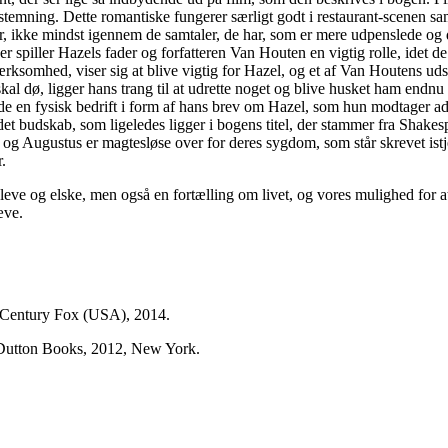
e stemning. Dette romantiske fungerer særligt godt i restaurant-scenen s
r, ikke mindst igennem de samtaler, de har, som er mere udpenslede og 
 spiller Hazels fader og forfatteren Van Houten en vigtig rolle, idet de 
somhed, viser sig at blive vigtig for Hazel, og et af Van Houtens udsag
kal dø, ligger hans trang til at udrette noget og blive husket ham endnu
lade en fysisk bedrift i form af hans brev om Hazel, som hun modtager a
t budskab, som ligeledes ligger i bogens titel, der stammer fra Shakesp
el og Augustus er magtesløse over for deres sygdom, som står skrevet is
.
leve og elske, men også en fortælling om livet, og vores mulighed for at 
æve.
h Century Fox (USA), 2014.
/Dutton Books, 2012, New York.