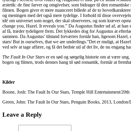
æstetik: de fine farver og omgivelser, som bidrager til den romantisk
filmen. Bogen giver et mere nuanceret billede af de to hovedkaraktere
og meningen med det også mere tydelige. I forhold til disse overvejelser
idé om universet som noget, der skal observeres, og som kræver opmærk
change you, Hazel. It reveals you.” Da Augustus finder ud af, at han s
af få, træder tydeligere frem. Det lykkedes dog for Augustus at efter
sammen. Da Augustus’ tilstand forværres forstår han, ligesom Hazel, de
stars/ But in ourselves, that we are underlings.”Det er muligt, at Haz
ved selv at tage affære, og få det bedste ud af det liv, de nu engang har
The Fault In Our Stars
er en sød og sørgelig historie om at være ung, 
bogen og filmen, trods dennes hang til sød romantik, formår at fremh
Kilder
Boone, Josh: The Fault In Our Stars, Temple Hill Entertainment/20t
Green, John: The Fault In Our Stars, Penguin Books, 2013, London
Leave a Reply