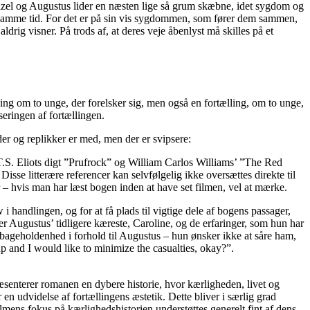
azel og Augustus lider en næsten lige så grum skæbne, idet sygdom og
g samme tid. For det er på sin vis sygdommen, som fører dem sammen,
ig visner. På trods af, at deres veje åbenlyst må skilles på et
ing om to unge, der forelsker sig, men også en fortælling, om to unge,
eringen af fortællingen.
er og replikker er med, men der er svipsere:
a T.S. Eliots digt ”Prufrock” og William Carlos Williams’ ”The Red
 Disse litterære referencer kan selvfølgelig ikke oversættes direkte til
r – hvis man har læst bogen inden at have set filmen, vel at mærke.
 handlingen, og for at få plads til vigtige dele af bogens passager,
r Augustus’ tidligere kæreste, Caroline, og de erfaringer, som hun har
ilbageholdenhed i forhold til Augustus – hun ønsker ikke at såre ham,
 and I would like to minimize the casualties, okay?”.
senterer romanen en dybere historie, hvor kærligheden, livet og
n udvidelse af fortællingens æstetik. Dette bliver i særlig grad
lmens fokus på kærlighedshistorien understøttes generelt fint af dens