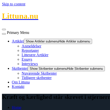
Skip to content
Littuna.nu
Primary Menu
Artikler
Show Artikler submenu
Hide Artikler submenu
Anmeldelser
Reportager
Litterære Artikler
Essays
Interviews
Skribenter
Show Skribenter submenu
Hide Skribenter submenu
Nuværende Skribenter
Tidligere skribenter
Om Littuna
Kontakt
Kræft og kærlighed står skrevet i stjerner
Home