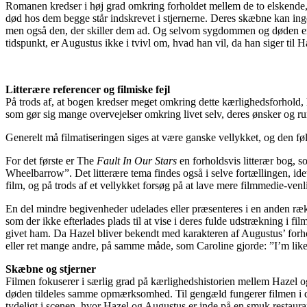
Romanen kredser i høj grad omkring forholdet mellem de to elskend
død hos dem begge står indskrevet i stjernerne. Deres skæbne kan ing
men også den, der skiller dem ad. Og selvom sygdommen og døden ender 
tidspunkt, er Augustus ikke i tvivl om, hvad han vil, da han siger til 
Litterære referencer og filmiske fejl
På trods af, at bogen kredser meget omkring dette kærlighedsforhold, 
som gør sig mange overvejelser omkring livet selv, deres ønsker og ru
Generelt må filmatiseringen siges at være ganske vellykket, og den fø
For det første er The
Fault In Our Stars
en forholdsvis litterær bog, 
Wheelbarrow”. Det litterære tema findes også i selve fortællingen, ide
film, og på trods af et vellykket forsøg på at lave mere filmmedie-ven
En del mindre begivenheder udelades eller præsenteres i en anden række
som der ikke efterlades plads til at vise i deres fulde udstrækning i f
givet ham. Da Hazel bliver bekendt med karakteren af Augustus’ forhold
eller ret mange andre, på samme måde, som Caroline gjorde: ”I’m lik
Skæbne og stjerner
Filmen fokuserer i særlig grad på kærlighedshistorien mellem Hazel o
døden tildeles samme opmærksomhed. Til gengæld fungerer filmen i dens 
tydeligt i scenen, hvor Hazel og Augustus er inde på en smuk restauran