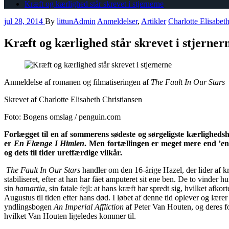
Kræft og kærlighed står skrevet i stjernerne
jul 28, 2014
By
littunAdmin
Anmeldelser
,
Artikler
Charlotte Elisabet
Kræft og kærlighed står skrevet i stjerner
Anmeldelse af romanen og filmatiseringen af
The Fault In Our Stars
Skrevet af Charlotte Elisabeth Christiansen
Foto: Bogens omslag / penguin.com
Forlægget til en af sommerens sødeste og sørgeligste kærlighed
er
En Flænge I Himlen
. Men fortællingen er meget mere end ’en 
og dets til tider uretfærdige vilkår.
The Fault In Our Stars
handler om den 16-årige Hazel, der lider af kr
stabiliseret, efter at han har fået amputeret sit ene ben. De to vinder 
sin
hamartia
, sin fatale fejl: at hans kræft har spredt sig, hvilket a
Augustus til tiden efter hans død. I løbet af denne tid oplever og lære
yndlingsbogen
An Imperial Affliction
af Peter Van Houten, og deres for
hvilket Van Houten ligeledes kommer til.