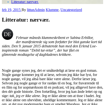
Litteratur: nærvær.
feb 19, 2015
By
littunAdmin
Klumme
,
Uncategorized
Litteratur: nærvær.
DE
Februar måneds klummeskribent er Sabina Erbillor,
der manifesterede sig som forfatter for blot ganske kort tid
N
siden. Den 9. januar 2015 debuterede hun med den Erlend Loe-
inspirerede roman “Debil tur-retur”, der har fået en
glimrende modtagelse af dagbladenes kritikere.
FOR
TÆ
Nogle gange synes jeg, det er småkedeligt at læse en god roman.
Nogle gange kommer jeg til at læse, selvom jeg ikke har lyst, for
LLI
nogle gange, vil jeg altså bare ikke være alene. Derfor læser jeg.
Selvom jeg nogle gange er for rastløs til en bog, for fraværende til
en film og for uopmærksom til en podcast, vil jeg alligevel have den,
NG,
den dér gode historie. Den fortælling, hvor jeg kan ånde lettet op og
sige:
tak, jeg er ikke alene
. Jeg er ikke alene om at tisse i badet. Jeg
er ikke alene om ubevidste, uheldige kommentarer. Jeg er ikke alene
HV
om, at det nye modermærke bare er smeltet Marabou. Jeg er ikke