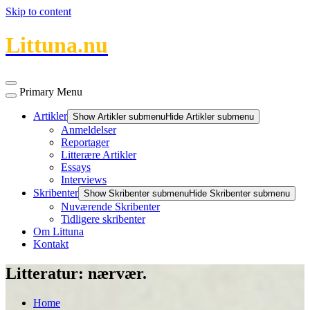
Skip to content
Littuna.nu
Primary Menu
Artikler
Show Artikler submenu
Hide Artikler submenu
Anmeldelser
Reportager
Litterære Artikler
Essays
Interviews
Skribenter
Show Skribenter submenu
Hide Skribenter submenu
Nuværende Skribenter
Tidligere skribenter
Om Littuna
Kontakt
Litteratur: nærvær.
Home