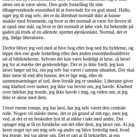
alene om at være alene. Den gode fortælling får min
OR
tilbagevendende ensomhed til at forsvinde for en god stund. Hallo,
siger jeg til mig selv, det er da åbenbart normalt ikke at kunne
snakke med fremmede, og hvor er det normalt at være for doven til
JEG
at opnå sine mål, og hvor er det normalt at løbe væk fra bekendte på
gaden på trods af en allerede oprettet øjenkontakt. Normal, det er
jeg, ifølge litteraturen.
KA
Derfor bliver jeg ved med at hive bog efter bog ned fra hylderne, og
N
bippe den ene gode fortælling efter den anden ensomhedsuddriver
ud af bibliotekerne. Selvom det kan være kedeligt at læse, så læser
jeg for at mærke det genkendelige. Det er jo ikke fordi, jeg kun
ÅN
læser bøger ud fra, om jeg selv har været i samme situation. Der skal
ikke mere til end dén humor, det er lige mig, eller de
sammensætninger af ord, dem forstår jeg er smukke. Litteratur giver
DE
mig klarhed over tanker, jeg ikke var bevist om, jeg havde. Klarhed
over følelser jeg troede, jeg ikke havde i mig, og viden om, at jeg
LET
ikke er alene med dem.
I hver eneste roman, jeg har læst, har jeg selv været den centrale
TET
rolle. Nogen vil måske mene, det er på grund af mit ego, men jeg
ved, at det er en beskeden lyst til at nikke i takt med andre. Det
optager mig at få en forståelse om det eller dem, jeg læser om. At jeg
OP
lærer noget nyt om mig selv og andre og blive fortrolig med, hvad
jeg
troede
, jeg var alene om. Det er rart at få bekræftet, at ens