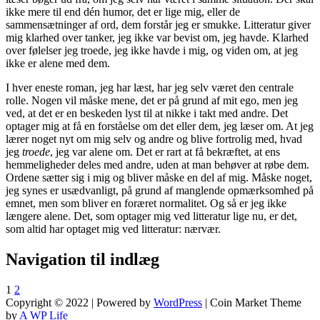
ikke mere til end dén humor, det er lige mig, eller de
sammensætninger af ord, dem forstår jeg er smukke. Litteratur giver
IKKE
mig klarhed over tanker, jeg ikke var bevist om, jeg havde. Klarhed
over følelser jeg troede, jeg ikke havde i mig, og viden om, at jeg
ALENE.
ikke er alene med dem.
I hver eneste roman, jeg har læst, har jeg selv været den centrale
rolle. Nogen vil måske mene, det er på grund af mit ego, men jeg
ved, at det er en beskeden lyst til at nikke i takt med andre. Det
optager mig at få en forståelse om det eller dem, jeg læser om. At jeg
lærer noget nyt om mig selv og andre og blive fortrolig med, hvad
jeg
troede
, jeg var alene om. Det er rart at få bekræftet, at ens
hemmeligheder deles med andre, uden at man behøver at røbe dem.
Ordene sætter sig i mig og bliver måske en del af mig. Måske noget,
jeg synes er usædvanligt, på grund af manglende opmærksomhed på
emnet, men som bliver en foræret normalitet. Og så er jeg ikke
længere alene. Det, som optager mig ved litteratur lige nu, er det,
som altid har optaget mig ved litteratur: nærvær.
Navigation til indlæg
1
2
Copyright © 2022 | Powered by
WordPress
|
Coin Market Theme
by
A WP Life