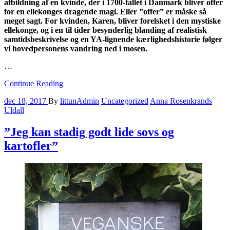
afbildning af en kvinde, der i 1700-tallet i Danmark bliver offer
for en ellekonges dragende magi. Eller ”offer” er måske så
meget sagt. For kvinden, Karen, bliver forelsket i den mystiske
ellekonge, og i en til tider besynderlig blanding af realistisk
samtidsbeskrivelse og en YA-lignende kærlighedshistorie følger
vi hovedpersonens vandring ned i mosen.
…
Continue Reading
dec 18, 2017
By
littunAdmin
Uncategorized
Anna Rosenkrands
Uldall
”Jeg kan stadig godt lide sovs og
kartofler”