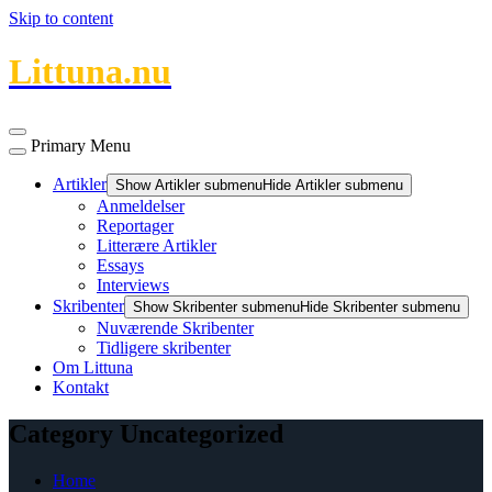
Skip to content
Littuna.nu
Primary Menu
Artikler
Show Artikler submenu
Hide Artikler submenu
Anmeldelser
Reportager
Litterære Artikler
Essays
Interviews
Skribenter
Show Skribenter submenu
Hide Skribenter submenu
Nuværende Skribenter
Tidligere skribenter
Om Littuna
Kontakt
Category Uncategorized
Home