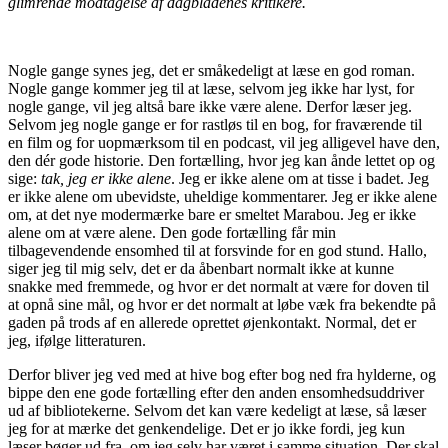
glimrende modtagelse af dagbladenes kritikere.
HVOR
JEG
Nogle gange synes jeg, det er småkedeligt at læse en god roman.
Nogle gange kommer jeg til at læse, selvom jeg ikke har lyst, for
KAN
nogle gange, vil jeg altså bare ikke være alene. Derfor læser jeg.
Selvom jeg nogle gange er for rastløs til en bog, for fraværende til
en film og for uopmærksom til en podcast, vil jeg alligevel have den,
ÅNDE
den dér gode historie. Den fortælling, hvor jeg kan ånde lettet op og
sige:
tak, jeg er ikke alene
. Jeg er ikke alene om at tisse i badet. Jeg
er ikke alene om ubevidste, uheldige kommentarer. Jeg er ikke alene
LETTET
om, at det nye modermærke bare er smeltet Marabou. Jeg er ikke
alene om at være alene. Den gode fortælling får min
OP
tilbagevendende ensomhed til at forsvinde for en god stund. Hallo,
siger jeg til mig selv, det er da åbenbart normalt ikke at kunne
snakke med fremmede, og hvor er det normalt at være for doven til
OG
at opnå sine mål, og hvor er det normalt at løbe væk fra bekendte på
gaden på trods af en allerede oprettet øjenkontakt. Normal, det er
jeg, ifølge litteraturen.
SIGE: TAK,
Derfor bliver jeg ved med at hive bog efter bog ned fra hylderne, og
JEG
bippe den ene gode fortælling efter den anden ensomhedsuddriver
ud af bibliotekerne. Selvom det kan være kedeligt at læse, så læser
jeg for at mærke det genkendelige. Det er jo ikke fordi, jeg kun
ER
læser bøger ud fra, om jeg selv har været i samme situation. Der skal