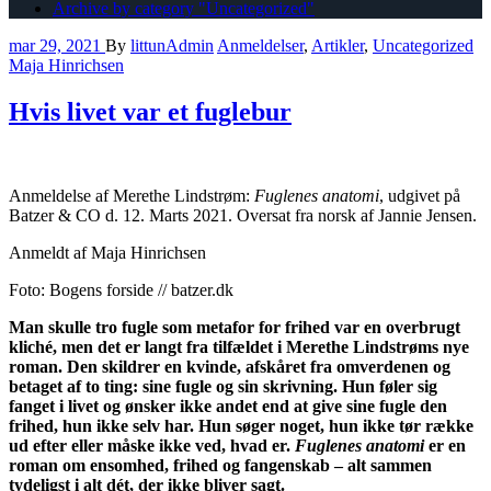
Archive by category "Uncategorized"
mar 29, 2021
By
littunAdmin
Anmeldelser
,
Artikler
,
Uncategorized
Maja Hinrichsen
Hvis livet var et fuglebur
Anmeldelse af Merethe Lindstrøm:
Fuglenes anatomi
, udgivet på
Batzer & CO d. 12. Marts 2021. Oversat fra norsk af Jannie Jensen.
Anmeldt af Maja Hinrichsen
Foto: Bogens forside // batzer.dk
Man skulle tro fugle som metafor for frihed var en overbrugt
kliché, men det er langt fra tilfældet i Merethe Lindstrøms nye
roman. Den skildrer en kvinde, afskåret fra omverdenen og
betaget af to ting: sine fugle og sin skrivning. Hun føler sig
fanget i livet og ønsker ikke andet end at give sine fugle den
frihed, hun ikke selv har. Hun søger noget, hun ikke tør række
ud efter eller måske ikke ved, hvad er.
Fuglenes anatomi
er en
roman om ensomhed, frihed og fangenskab – alt sammen
tydeligst i alt dét, der ikke bliver sagt.