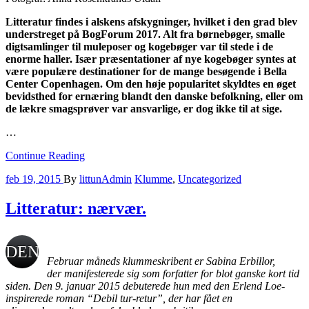
Litteratur findes i alskens afskygninger, hvilket i den grad blev
understreget på BogForum 2017. Alt fra børnebøger, smalle
digtsamlinger til muleposer og kogebøger var til stede i de
enorme haller. Især præsentationer af nye kogebøger syntes at
være populære destinationer for de mange besøgende i Bella
Center Copenhagen. Om den høje popularitet skyldtes en øget
bevidsthed for ernæring blandt den danske befolkning, eller om
de lækre smagsprøver var ansvarlige, er dog ikke til at sige.
…
Continue Reading
feb 19, 2015
By
littunAdmin
Klumme
,
Uncategorized
Litteratur: nærvær.
DEN
Februar måneds klummeskribent er Sabina Erbillor,
der manifesterede sig som forfatter for blot ganske kort tid
FORTÆLLING,
siden. Den 9. januar 2015 debuterede hun med den Erlend Loe-
inspirerede roman “Debil tur-retur”, der har fået en