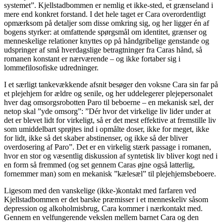
systemet”. Kjellstadbommen er nemlig et ikke-sted, et grænseland i
mere end konkret forstand. I det hele taget er Cara overordentligt
opmærksom på detaljer som disse omkring sig, og her ligger én af
bogens styrker: at omfattende spørgsmål om identitet, grænser og
menneskelige relationer knyttes op på håndgribelige genstande og
udspringer af små hverdagslige betragtninger fra Caras hånd, så
romanen konstant er nærværende – og ikke fortaber sig i
lommefilosofiske udredninger.
I et særligt tankevækkende afsnit besøger den voksne Cara sin far på
et plejehjem for ældre og senile, og her uddelegerer plejepersonalet
hver dag omsorgsrobotten Paro til beboerne – en mekanisk sæl, der
netop skal ”yde omsorg”: ”Dér hvor det virkelige liv lider under at
det er blevet lidt for virkeligt, så er det mest effektive at fremstille liv
som umiddelbart sprøjtes ind i opmålte doser, ikke for meget, ikke
for lidt, ikke så det skaber abstinenser, og ikke så der bliver
overdosering af Paro”. Det er en virkelig stærk passage i romanen,
hvor en stor og væsentlig diskussion af syntetisk liv bliver kogt ned i
en form så fremmed (og set gennem Caras øjne også latterlig,
fornemmer man) som en mekanisk ”kælesæl” til plejehjemsbeboere.
Ligesom med den vanskelige (ikke-)kontakt med farfaren ved
Kjellstadbommen er det barske præmisser i et menneskeliv såsom
depression og alkoholmisbrug, Cara kommer i nærkontakt med.
Gennem en velfungerende vekslen mellem barnet Cara og den