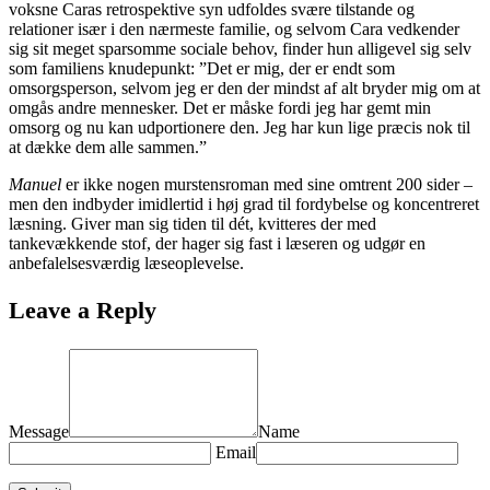
voksne Caras retrospektive syn udfoldes svære tilstande og
relationer især i den nærmeste familie, og selvom Cara vedkender
sig sit meget sparsomme sociale behov, finder hun alligevel sig selv
som familiens knudepunkt: ”Det er mig, der er endt som
omsorgsperson, selvom jeg er den der mindst af alt bryder mig om at
omgås andre mennesker. Det er måske fordi jeg har gemt min
omsorg og nu kan udportionere den. Jeg har kun lige præcis nok til
at dække dem alle sammen.”
Manuel
er ikke nogen murstensroman med sine omtrent 200 sider –
men den indbyder imidlertid i høj grad til fordybelse og koncentreret
læsning. Giver man sig tiden til dét, kvitteres der med
tankevækkende stof, der hager sig fast i læseren og udgør en
anbefalelsesværdig læseoplevelse.
Leave a Reply
Message
Name
Email