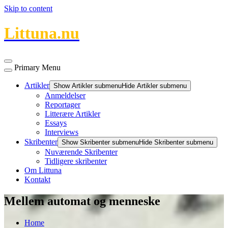
Skip to content
Littuna.nu
Primary Menu
Artikler
Show Artikler submenu
Hide Artikler submenu
Anmeldelser
Reportager
Litterære Artikler
Essays
Interviews
Skribenter
Show Skribenter submenu
Hide Skribenter submenu
Nuværende Skribenter
Tidligere skribenter
Om Littuna
Kontakt
Mellem automat og menneske
Home