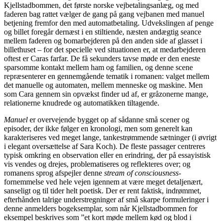
Kjellstadbommen, det første norske vejbetalingsanlæg, og med
faderen bag rattet vælger de gang på gang vejbanen med manuel
betjening fremfor den med automatbetaling. Udvekslingen af penge
og billet foregår dernæst i en stiltiende, næsten andægtig seance
mellem faderen og bomarbejderen på den anden side af glasset i
billethuset – for det specielle ved situationen er, at medarbejderen
oftest er Caras farfar. De få sekunders tavse møde er den eneste
sparsomme kontakt mellem ham og familien, og denne scene
repræsenterer en gennemgående tematik i romanen: valget mellem
det manuelle og automaten, mellem menneske og maskine. Men
som Cara gennem sin opvækst finder ud af, er gråzonerne mange,
relationerne knudrede og automatikken tiltagende.
Manuel
er overvejende bygget op af sådanne små scener og
episoder, der ikke følger en kronologi, men som generelt kan
karakteriseres ved meget lange, tankestrømmende sætninger (i øvrigt
i elegant oversættelse af Sara Koch). De fleste passager centreres
typisk omkring en observation eller en erindring, der på essayistisk
vis vendes og drejes, problematiseres og reflekteres over; og
romanens sprog afspejler denne
stream of consciousness-
fornemmelse ved hele vejen igennem at være meget detaljenært,
sanseligt og til tider helt poetisk. Der er rent faktisk, indrømmet,
efterhånden talrige understregninger af små skarpe formuleringer i
denne anmelders bogeksemplar, som når Kjellstadbommen for
eksempel beskrives som ”et kort møde mellem kød og blod i