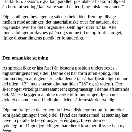
”Euklids 5. aksiom, også kalt parallell-postulatet,/ har som følge at
én bestemt setning/ kan være sann i én teori, og falsk i en annen.”
Digtsamlingen bevæger sig således hele tiden frem og tilbage
mellem modsætninger: det materialistiske over for naturen, det
organiske over for det uorganiske, sætninger over for tal. Alle
modsætninger omfavnes på én og samme tid netop fordi sproget,
ifølge digtsamlingens poetik, er foranderligt.
Den organiske sætning
At sproget ikke er låst fast i én bestemt position understreges i
digtsamlingens tredje del. Denne del har form af en epilog, idet
nummeringen af digtene er nedtællende (altså har første digt i denne
del titlen ”17”, mens næste digt har titlen ”16” og så videre). Der
sker noget virkeligt interessant rent sprogmæssigt i denne afsluttende
del. Måske lægger man ikke mærke til forandringen, før man er
dykket en smule ned i indholdet. Men så fremstår det tydeligt.
Digtene fra første del er nemlig blevet disintegreret og fremtræder
som gendigtninger i tredje del. Hvad der menes med, at sætning kan
have to parallelle betydninger på én gang, bliver dermed
tydeliggjort. Digtet jeg tidligere har citeret kommer til syne i en ny
form: