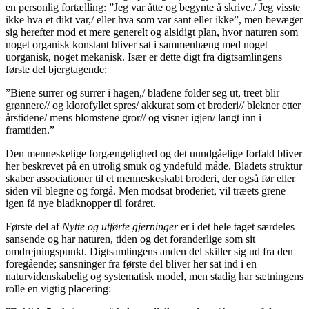
en personlig fortælling: ”Jeg var åtte og begynte å skrive./ Jeg visste
ikke hva et dikt var,/ eller hva som var sant eller ikke”, men bevæger
sig herefter mod et mere generelt og alsidigt plan, hvor naturen som
noget organisk konstant bliver sat i sammenhæng med noget
uorganisk, noget mekanisk. Især er dette digt fra digtsamlingens
første del bjergtagende:
”Biene surrer og surrer i hagen,/ bladene folder seg ut, treet blir
grønnere// og klorofyllet spres/ akkurat som et broderi// blekner etter
årstidene/ mens blomstene gror// og visner igjen/ langt inn i
framtiden.”
Den menneskelige forgængelighed og det uundgåelige forfald bliver
her beskrevet på en utrolig smuk og yndefuld måde. Bladets struktur
skaber associationer til et menneskeskabt broderi, der også før eller
siden vil blegne og forgå. Men modsat broderiet, vil træets grene
igen få nye bladknopper til foråret.
Første del af
Nytte og utførte gjerninger
er i det hele taget særdeles
sansende og har naturen, tiden og det foranderlige som sit
omdrejningspunkt. Digtsamlingens anden del skiller sig ud fra den
foregående; sansninger fra første del bliver her sat ind i en
naturvidenskabelig og systematisk model, men stadig har sætningens
rolle en vigtig placering: