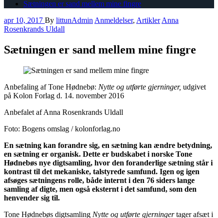
Sætningen er sand mellem mine fingre
apr 10, 2017
By
littunAdmin
Anmeldelser
,
Artikler
Anna
Rosenkrands Uldall
Sætningen er sand mellem mine fingre
Anbefaling af Tone Hødnebø:
Nytte og utførte gjerninger,
udgivet
på Kolon Forlag d. 14. november 2016
Anbefalet af Anna Rosenkrands Uldall
Foto: Bogens omslag / kolonforlag.no
En sætning kan forandre sig, en sætning kan ændre betydning,
en sætning er organisk. Dette er budskabet i norske Tone
Hødnebøs nye digtsamling, hvor den foranderlige sætning står i
kontrast til det mekaniske, talstyrede samfund. Igen og igen
afsøges sætningens rolle, både internt i den 76 siders lange
samling af digte, men også eksternt i det samfund, som den
henvender sig til.
Tone Hødnebøs digtsamling
Nytte og utførte gjerninger
tager afsæt i