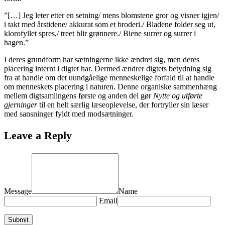
”[…] Jeg leter etter en setning/ mens blomstene gror og visner igjen/
i takt med årstidene/ akkurat som et broderi./ Bladene folder seg ut,
klorofyllet spres,/ treet blir grønnere./ Biene surrer og surrer i
hagen.”
I deres grundform har sætningerne ikke ændret sig, men deres
placering internt i digtet har. Dermed ændrer digtets betydning sig
fra at handle om det uundgåelige menneskelige forfald til at handle
om menneskets placering i naturen. Denne organiske sammenhæng
mellem digtsamlingens første og anden del gør
Nytte og utførte
gjerninger
til en helt særlig læseoplevelse, der fortryller sin læser
med sansninger fyldt med modsætninger.
Leave a Reply
Message
Name
Email