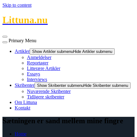
Skip to content
Littuna.nu
Primary Menu
Artikler
Show Artikler submenu
Hide Artikler submenu
Anmeldelser
Reportager
Litterære Artikler
Essays
Interviews
Skribenter
Show Skribenter submenu
Hide Skribenter submenu
Nuværende Skribenter
Tidligere skribenter
Om Littuna
Kontakt
Sætningen er sand mellem mine fingre
Home