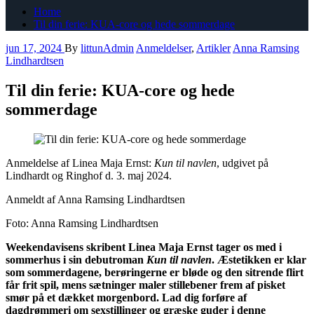
Home
Til din ferie: KUA-core og hede sommerdage
jun 17, 2024
By
littunAdmin
Anmeldelser
,
Artikler
Anna Ramsing
Lindhardtsen
Til din ferie: KUA-core og hede
sommerdage
Anmeldelse af Linea Maja Ernst:
Kun til navlen
, udgivet på
Lindhardt og Ringhof d. 3. maj 2024.
Anmeldt af Anna Ramsing Lindhardtsen
Foto: Anna Ramsing Lindhardtsen
Weekendavisens skribent Linea Maja Ernst tager os med i
sommerhus i sin debutroman
Kun til navlen
. Æstetikken er klar
som sommerdagene, berøringerne er bløde og den sitrende flirt
får frit spil, mens sætninger maler stillebener frem af pisket
smør på et dækket morgenbord. Lad dig forføre af
dagdrømmeri om sexstillinger og græske guder i denne