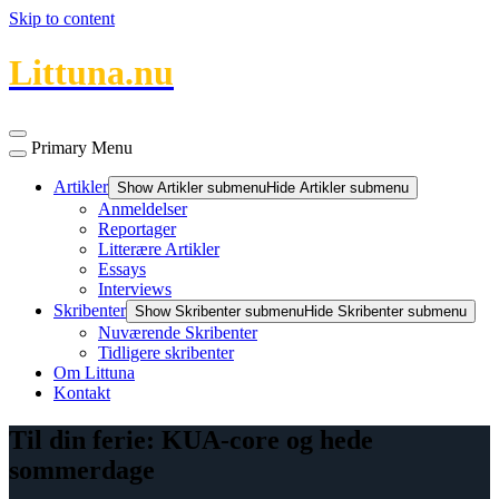
Skip to content
Littuna.nu
Primary Menu
Artikler
Show Artikler submenu
Hide Artikler submenu
Anmeldelser
Reportager
Litterære Artikler
Essays
Interviews
Skribenter
Show Skribenter submenu
Hide Skribenter submenu
Nuværende Skribenter
Tidligere skribenter
Om Littuna
Kontakt
Til din ferie: KUA-core og hede
sommerdage