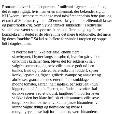
Romanen bliver kaldt ”et portræt af millennial-generationen” – og
det er også rigtigt, hvis man er en millennial, der bekender sig til
KUA-core, iscenesatte middage med udskåret appelsin
bare fordi
og
er ramt af 30’ernes (og midt-20’ernes, skriger denne zillennial) kriser
og parforholdskrig. Som Sylvia tænker sukkende: ”Trediverne
skulle have været som tyverne, bare med flere penge og færre
komplekser. I stedet er de blevet lige det mere traditionelle, det mere
lig deres forældre.” Så lad os hellere forsvinde i utopien og soppe
lidt i dagdrømmen:
”Hvorfor bor vi ikke her altid, endnu flere, i
skovbrynet, i hytter langs en søbred, hvorfor går vi ikke
omkring i kaftaner (nej, bliver det for sekterisk? så i
valgfrit sommertøj da, selv ville hun se godt ud i en
tunika, hvid og broderet, bare solbrune fødder); spiser
konkyliepasta og figner, grillede svampe og ansjoser og
abrikoser, granatæbledesserter til fællesmiddage, helt
modne tomater, safran, helt sapfisk, panseksuelt; (hun
kigger ømt på fennikelhjertet, nu findelt, hvorfor skal
du ikke spises ved et utopisk langbord?); hvorfor lever
vi ikke i den her klare luft, så vi allesammen ville sove
tungt, ikke kun børnene, vi kunne passe hinandens, vi
kunne vågne tidligt og udhvilede og kysse i
morgengryet, læse højt for hinanden, være hinandens