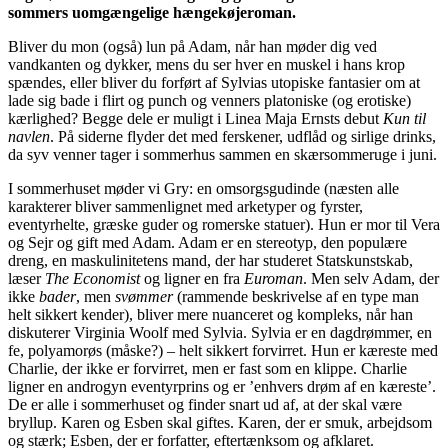
sommers uomgængelige hængekøjeroman.
Bliver du mon (også) lun på Adam, når han møder dig ved
vandkanten og dykker, mens du ser hver en muskel i hans krop
spændes, eller bliver du forført af Sylvias utopiske fantasier om at
lade sig bade i flirt og punch og venners platoniske (og erotiske)
kærlighed? Begge dele er muligt i Linea Maja Ernsts debut
Kun til
navlen
. På siderne flyder det med ferskener, udflåd og sirlige drinks,
da syv venner tager i sommerhus sammen en skærsommeruge i juni.
I sommerhuset møder vi Gry: en omsorgsgudinde (næsten alle
karakterer bliver sammenlignet med arketyper og fyrster,
eventyrhelte, græske guder og romerske statuer). Hun er mor til Vera
og Sejr og gift med Adam. Adam er en stereotyp, den populære
dreng, en maskulinitetens mand, der har studeret Statskunstskab,
læser
The Economist
og ligner en fra
Euroman
. Men selv Adam, der
ikke
bader
, men
svømmer
(rammende beskrivelse af en type man
helt sikkert kender), bliver mere nuanceret og kompleks, når han
diskuterer Virginia Woolf med Sylvia. Sylvia er en dagdrømmer, en
fe, polyamorøs (måske?) – helt sikkert forvirret. Hun er kæreste med
Charlie, der ikke er forvirret, men er fast som en klippe. Charlie
ligner en androgyn eventyrprins og er ’enhvers drøm af en kæreste’.
De er alle i sommerhuset og finder snart ud af, at der skal være
bryllup. Karen og Esben skal giftes. Karen, der er smuk, arbejdsom
og stærk; Esben, der er forfatter, eftertænksom og afklaret.