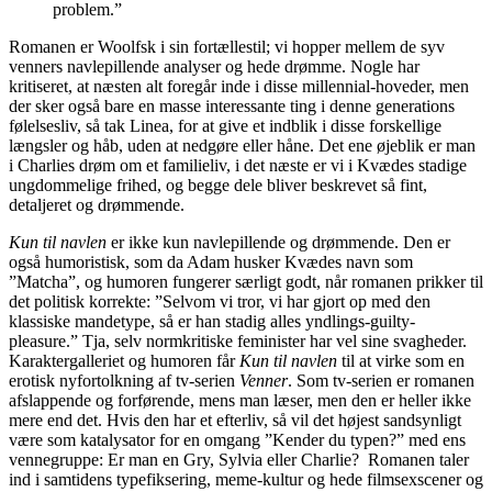
problem.”
Romanen er Woolfsk i sin fortællestil; vi hopper mellem de syv
venners navlepillende analyser og hede drømme. Nogle har
kritiseret, at næsten alt foregår inde i disse millennial-hoveder, men
der sker også bare en masse interessante ting i denne generations
følelsesliv, så tak Linea, for at give et indblik i disse forskellige
længsler og håb, uden at nedgøre eller håne. Det ene øjeblik er man
i Charlies drøm om et familieliv, i det næste er vi i Kvædes stadige
ungdommelige frihed, og begge dele bliver beskrevet så fint,
detaljeret og drømmende.
Kun til navlen
er ikke kun navlepillende og drømmende. Den er
også humoristisk, som da Adam husker Kvædes navn som
”Matcha”, og humoren fungerer særligt godt, når romanen prikker til
det politisk korrekte: ”Selvom vi tror, vi har gjort op med den
klassiske mandetype, så er han stadig alles yndlings-guilty-
pleasure.” Tja, selv normkritiske feminister har vel sine svagheder.
Karaktergalleriet og humoren får
Kun til navlen
til at virke som en
erotisk nyfortolkning af tv-serien
Venner
. Som tv-serien er romanen
afslappende og forførende, mens man læser, men den er heller ikke
mere end det. Hvis den har et efterliv, så vil det højest sandsynligt
være som katalysator for en omgang ”Kender du typen?” med ens
vennegruppe: Er man en Gry, Sylvia eller Charlie? Romanen taler
ind i samtidens typefiksering, meme-kultur og hede filmsexscener og