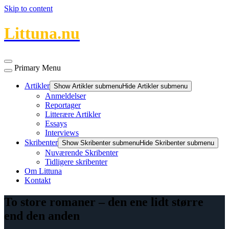
Skip to content
Littuna.nu
Primary Menu
Artikler
Show Artikler submenu
Hide Artikler submenu
Anmeldelser
Reportager
Litterære Artikler
Essays
Interviews
Skribenter
Show Skribenter submenu
Hide Skribenter submenu
Nuværende Skribenter
Tidligere skribenter
Om Littuna
Kontakt
To store romaner – den ene lidt større
end den anden