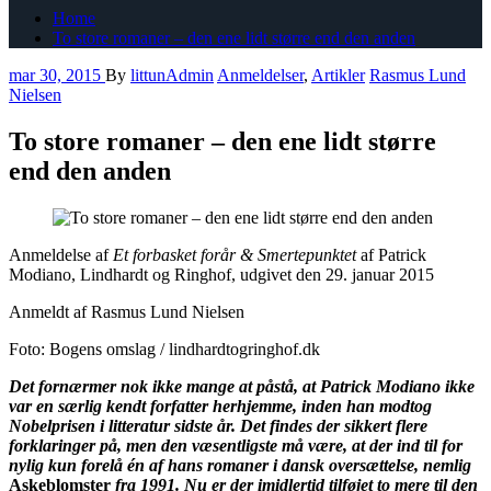
Home
To store romaner – den ene lidt større end den anden
mar 30, 2015
By
littunAdmin
Anmeldelser
,
Artikler
Rasmus Lund
Nielsen
To store romaner – den ene lidt større
end den anden
Anmeldelse af
Et forbasket forår & Smertepunktet
af Patrick
Modiano, Lindhardt og Ringhof, udgivet den 29. januar 2015
Anmeldt af Rasmus Lund Nielsen
Foto: Bogens omslag / lindhardtogringhof.dk
Det fornærmer nok ikke mange at påstå, at Patrick Modiano ikke
var en særlig kendt forfatter herhjemme, inden han modtog
Nobelprisen i litteratur sidste år. Det findes der sikkert flere
forklaringer på, men den væsentligste må være, at der ind til for
nylig kun forelå én af hans romaner i dansk oversættelse, nemlig
Askeblomster
fra 1991. Nu er der imidlertid tilføjet to mere til den