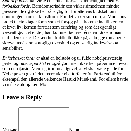
Smertepunktet
kanvirke en smule uforløst sammenlignet med
Et
forbasket forår
. Barndomserindringen virker simpelthen mindre
presserende og ikke helt så vigtig for forfatterens budskab om
erindringen som en kunstform. For det virker som om, at Modianos
projekt netop tager form som et forsøg på at komme ind til kernen i
et levet liv; kernen forstået som erindring og som det egentligt
væsentlige. Det er det, han kommer tættere på i den første roman
end i den sidste. Det ændrer imidlertid ikke på, at begge romaner er
skrevet med stort sprogligt overskud og en særlig indlevelse og
sensibilitet.
Et forbasket forår
er altså en helstøbt og til fulde nobelprisværdig
perle, og
Smertepunktet
er også god, men ikke helt på samme niveau
som den første. Men jeg tror nu alligevel, at vi skal være glade for at
Nobelprisen gik til den mere ukendte forfatter fra Paris end til for
eksempel den allerede velkendte Haruki Murakami. For ellers havde
vi måske aldrig lært Mo
Leave a Reply
Message
Name