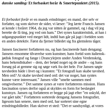
danske samling:
Et forbasket forår & Smertepunktet
(2015).
Et forbasket forår
er en mands erindringer; en mand, der selv er
forfatter, og som skriver de sider, vi læser: ”Jeg lærte Francis Jansen
at kende i foråret 1964, da jeg var nitten år gammel, og i dag vil jeg
berette de få ting, jeg ved om ham.” Det synes karakteristisk, at han i
udgangspunktet ved meget lidt, indtil han går på jagt i fortiden som
en anden detektiv. Først da fjerner billedet sig fra glemslens tåger.
Jansen fascinerer forfatteren nu, og han fascinerede ham dengang;
Jansens ensomme tilværelse som kunstner, hans fortid som italiensk-
jødisk fotograf og fange i Drancylejren under Anden Verdenskrig,
hans bekendtskaber – dem, der betød noget og de andre – og hans
forsøg på at gemme sig og søge væk fra det hele. For Jansen søgte
tavsheden både i livet og i kunsten: ”Et fotografi kan skabe tavshed.
Men ord? At skabe tavshed med ord: det var noget, han syntes
kunne være interessant.” Jansen ville ”smelte sammen med
omgivelserne.” Det samme synes at være forfatterens mission. Hans
fascination synes derfor også at skyldes en form for beslægtet
kunstsyn. Jansen og forfatteren er begge på jagt efter ”en uskyld, der
var gået tabt.” Forfatteren sorterede dengang Jansens fotografier,
ligesom han senere, men med ord, har sorteret sine egne
erindringsbilleder. Han skriver et sted: ”Det er sandsynligt, at vores