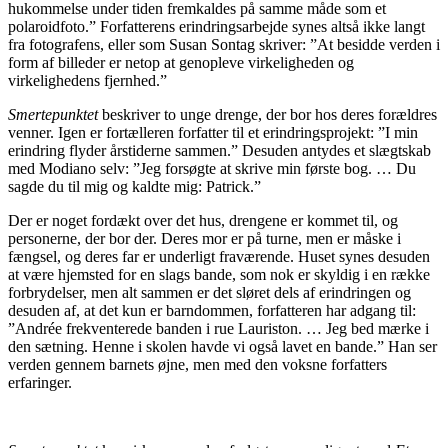
hukommelse under tiden fremkaldes på samme måde som et
polaroidfoto.” Forfatterens erindringsarbejde synes altså ikke langt
fra fotografens, eller som Susan Sontag skriver: ”At besidde verden i
form af billeder er netop at genopleve virkeligheden og
virkelighedens fjernhed.”
Smertepunktet
beskriver to unge drenge, der bor hos deres forældres
venner. Igen er fortælleren forfatter til et erindringsprojekt: ”I min
erindring flyder årstiderne sammen.” Desuden antydes et slægtskab
med Modiano selv: ”Jeg forsøgte at skrive min første bog. … Du
sagde du til mig og kaldte mig: Patrick.”
Der er noget fordækt over det hus, drengene er kommet til, og
personerne, der bor der. Deres mor er på turne, men er måske i
fængsel, og deres far er underligt fraværende. Huset synes desuden
at være hjemsted for en slags bande, som nok er skyldig i en række
forbrydelser, men alt sammen er det sløret dels af erindringen og
desuden af, at det kun er barndommen, forfatteren har adgang til:
”Andrée frekventerede banden i rue Lauriston. … Jeg bed mærke i
den sætning. Henne i skolen havde vi også lavet en bande.” Han ser
verden gennem barnets øjne, men med den voksne forfatters
erfaringer.