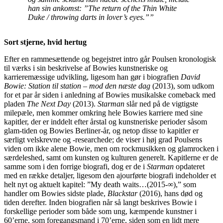
han sin ankomst: ”The return of the Thin White
Duke / throwing darts in lover’s eyes.””
Sort stjerne, hvid hertug
Efter en rammesættende og begejstret intro går Poulsen kronologisk
til værks i sin beskrivelse af Bowies kunstneriske og
karrieremæssige udvikling, ligesom han gør i biografien
David
Bowie: Station til station – mod den næste dag
(2013), som udkom
for et par år siden i anledning af Bowies musikalske comeback med
pladen
The Next Day
(2013).
Starman
slår ned på de vigtigste
milepæle, men kommer omkring hele Bowies karriere med sine
kapitler, der er inddelt efter årstal og kunstneriske perioder såsom
glam-tiden og Bowies Berliner-år, og netop disse to kapitler er
særligt velskrevne og -researchede; de viser i høj grad Poulsens
viden om ikke alene Bowie, men om rockmusikken og glamrocken i
særdeleshed, samt om kunsten og kulturen generelt. Kapitlerne er de
samme som i den forrige biografi, dog er de i
Starman
opdateret
med en række detaljer, ligesom den ajourførte biografi indeholder et
helt nyt og aktuelt kapitel: ”My death waits…(2015-∞),” som
handler om Bowies sidste plade,
Blackstar
(2016), hans død og
tiden derefter. Inden biografien når så langt beskrives Bowie i
forskellige perioder som både som ung, kæmpende kunstner i
60’erne, som foregangsmand i 70’erne, siden som en lidt mere