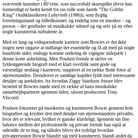
svævende kunstner i 80’erne, som succesfuld skuespiller (hvor han
formentligt er bedst kendt for sin rolle som Jareth ”The Goblin
King” i kultklassikeren
Labyrinth
(1986)), som dygtig
forretningsmand og billedkunster, og endelig som en musiker – og
person – der genfinder sit musikalske ståsted og sig selv på ny efter
nogle kunstnerisk turbulente år.
Med en lang og vidtspændende karriere som Bowies er det ikke
nogen nem opgave at indfange det essentielle og få alt med på nogle
hundrede sider, endsige komme omkring de vigtigste milepæle i
denne korte anbefaling. Men Poulsen formår at skrive en
fyldestgørende biografi med et klart overblik samt gode og
væsentlige nedslag i karrieren, suppleret af en række flotte fotos af
stjernemanden. Derudover er samtlige kapitler fyldt med interessante
detaljer og anekdoter, fra hvordan Ziggy Stardusts frisure blev
bestemt til Bowies møde med en række af hans musikalske
samarbejdspartnere igennem tiden, såsom produceren Tony
Visconti.
Poulsen fokuserer på musikeren og kunstneren Bowie gennem hele
biografien og krydrer den med detaljer om stjernemandens privatliv,
hvor det er relevant, hvilket er ganske klædeligt. Igennem sin fine
balance mellem det professionelle og private formår han også at
sidestille de to ting, og således bliver det tydeligt hvordan
privatpersonen Bowie blander sig med kunstneren; blandt andet da