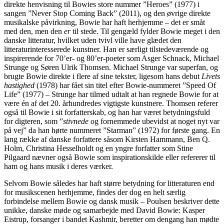
direkte henvisning til Bowies store nummer ”Heroes” (1977) i
sangen ”Never Stop Coming Back” (2011), og den øvrige direkte
musikalske påvirkning, Bowie har haft herhjemme – det er småt
med den, men den
er
til stede. Til gengæld fylder Bowie meget i den
danske litteratur, hvilket uden tvivl ville have glædet den
litteraturinteresserede kunstner. Han er særligt tilstedeværende og
inspirerende for 70’er- og 80’er-poeter som Asger Schnack, Michael
Strunge og Søren Ulrik Thomsen. Michael Strunge var superfan, og
brugte Bowie direkte i flere af sine tekster, ligesom hans debut
Livets
hastighed
(1978) har fået sin titel efter Bowie-nummeret ”Speed Of
Life” (1977) – Strunge har tilmed udtalt at han regnede Bowie for at
være én af det 20. århundredes vigtigste kunstnere. Thomsen referer
også til Bowie i sit forfatterskab, og han har været betydningsfuld
for digteren, som ”
stivnede
og fornemmede ubevidst at noget nyt var
på vej” da han hørte nummeret ”Starman” (1972) for første gang. En
lang række af danske forfattere såsom Kirsten Hammann, Ben Q.
Holm, Christina Hesselholdt og en yngre forfatter som Stine
Pilgaard nævner også Bowie som inspirationskilde eller refererer til
ham og hans musik i deres værker.
Selvom Bowie således har haft større betydning for litteraturen end
for musikscenen herhjemme, findes der dog en helt særlig
forbindelse mellem Bowie og dansk musik – Poulsen beskriver dette
unikke, danske møde og samarbejde med David Bowie: Kasper
Eistrup, forsanger i bandet Kashmir, beretter om dengang han mødte