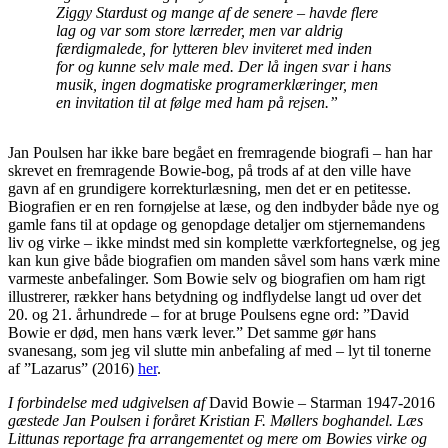
Ziggy Stardust og mange af de senere – havde flere
lag og var som store lærreder, men var aldrig
færdigmalede, for lytteren blev inviteret med inden
for og kunne selv male med. Der lå ingen svar i hans
musik, ingen dogmatiske programerklæringer, men
en invitation til at følge med ham på rejsen.”
Jan Poulsen har ikke bare begået en fremragende biografi – han har
skrevet en fremragende Bowie-bog, på trods af at den ville have
gavn af en grundigere korrekturlæsning, men det er en petitesse.
Biografien er en ren fornøjelse at læse, og den indbyder både nye og
gamle fans til at opdage og genopdage detaljer om stjernemandens
liv og virke – ikke mindst med sin komplette værkfortegnelse, og jeg
kan kun give både biografien om manden såvel som hans værk mine
varmeste anbefalinger. Som Bowie selv og biografien om ham rigt
illustrerer, rækker hans betydning og indflydelse langt ud over det
20. og 21. århundrede – for at bruge Poulsens egne ord: ”David
Bowie er død, men hans værk lever.” Det samme gør hans
svanesang, som jeg vil slutte min anbefaling af med – lyt til tonerne
af ”Lazarus” (2016)
her
.
I forbindelse med udgivelsen af
David Bowie – Starman 1947-2016
gæstede Jan Poulsen i foråret Kristian F. Møllers boghandel. Læs
Littunas reportage fra arrangementet og mere om Bowies virke og