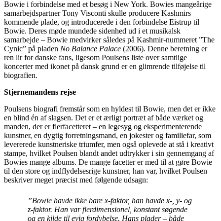
Bowie i forbindelse med et besøg i New York. Bowies mangeårige
samarbejdspartner Tony Visconti skulle producere Kashmirs
kommende plade, og introducerede i den forbindelse Eistrup til
Bowie. Deres møde mundede sidenhed ud i et musikalsk
samarbejde – Bowie medvirker således på Kashmir-nummeret ”The
Cynic” på pladen
No Balance Palace
(2006). Denne beretning er
ren lir for danske fans, ligesom Poulsens liste over samtlige
koncerter med ikonet på dansk grund er en glimrende tilføjelse til
biografien.
Stjernemandens rejse
Poulsens biografi fremstår som en hyldest til Bowie, men det er ikke
en blind én af slagsen. Det er et ærligt portræt af både værket og
manden, der er flerfacetteret – en legesyg og eksperimenterende
kunstner, en dygtig forretningsmand, en jokester og familiefar, som
levererede kunstneriske triumfer, men også oplevede at stå i kreativt
stampe, hvilket Poulsen blandt andet udtrykker i sin gennemgang af
Bowies mange albums. De mange facetter er med til at gøre Bowie
til den store og indflydelsesrige kunstner, han var, hvilket Poulsen
beskriver meget præcist med følgende udsagn:
”Bowie havde ikke bare x-faktor, han havde x-, y- og
z-faktor. Han var flerdimensionel, konstant søgende
og en kilde til evig fordybelse. Hans plader – både