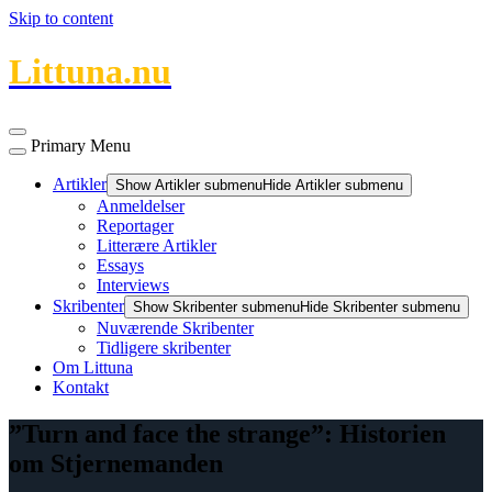
Skip to content
Littuna.nu
Primary Menu
Artikler
Show Artikler submenu
Hide Artikler submenu
Anmeldelser
Reportager
Litterære Artikler
Essays
Interviews
Skribenter
Show Skribenter submenu
Hide Skribenter submenu
Nuværende Skribenter
Tidligere skribenter
Om Littuna
Kontakt
”Turn and face the strange”: Historien
om Stjernemanden