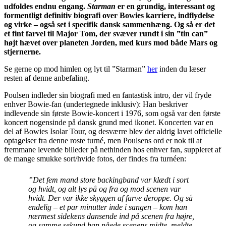
udfoldes endnu engang.
Starman
er en grundig, interessant og
formentligt definitiv biografi over Bowies karriere, indflydelse
og virke – også set i specifik dansk sammenhæng. Og så er det
et fint farvel til Major Tom, der svæver rundt i sin ”tin can”
højt hævet over planeten Jorden, med kurs mod både Mars og
stjernerne.
Se gerne op mod himlen og lyt til ”Starman”
her
inden du læser
resten af denne anbefaling.
Poulsen indleder sin biografi med en fantastisk intro, der vil fryde
enhver Bowie-fan (undertegnede inklusiv): Han beskriver
indlevende sin første Bowie-koncert i 1976, som også var den første
koncert nogensinde på dansk grund med ikonet. Koncerten var en
del af Bowies Isolar Tour, og desværre blev der aldrig lavet officielle
optagelser fra denne roste turné, men Poulsens ord er nok til at
fremmane levende billeder på nethinden hos enhver fan, suppleret af
de mange smukke sort/hvide fotos, der findes fra turnéen:
”Det fem mand store backingband var klædt i sort
og hvidt, og alt lys på og fra og mod scenen var
hvidt. Der var ikke skyggen af farve deroppe. Og så
endelig – et par minutter inde i sangen – kom han
nærmest sidelæns dansende ind på scenen fra højre,
og samme sekund han nåede scenens midte, meldte