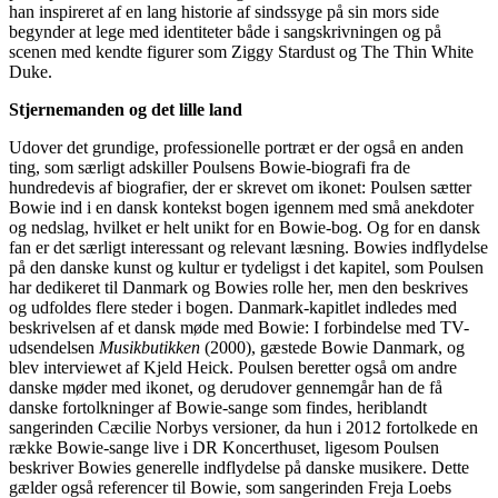
han inspireret af en lang historie af sindssyge på sin mors side
begynder at lege med identiteter både i sangskrivningen og på
scenen med kendte figurer som Ziggy Stardust og The Thin White
Duke.
Stjernemanden og det lille land
Udover det grundige, professionelle portræt er der også en anden
ting, som særligt adskiller Poulsens Bowie-biografi fra de
hundredevis af biografier, der er skrevet om ikonet: Poulsen sætter
Bowie ind i en dansk kontekst bogen igennem med små anekdoter
og nedslag, hvilket er helt unikt for en Bowie-bog. Og for en dansk
fan er det særligt interessant og relevant læsning. Bowies indflydelse
på den danske kunst og kultur er tydeligst i det kapitel, som Poulsen
har dedikeret til Danmark og Bowies rolle her, men den beskrives
og udfoldes flere steder i bogen. Danmark-kapitlet indledes med
beskrivelsen af et dansk møde med Bowie: I forbindelse med TV-
udsendelsen
Musikbutikken
(2000), gæstede Bowie Danmark, og
blev interviewet af Kjeld Heick. Poulsen beretter også om andre
danske møder med ikonet, og derudover gennemgår han de få
danske fortolkninger af Bowie-sange som findes, heriblandt
sangerinden Cæcilie Norbys versioner, da hun i 2012 fortolkede en
række Bowie-sange live i DR Koncerthuset, ligesom Poulsen
beskriver Bowies generelle indflydelse på danske musikere. Dette
gælder også referencer til Bowie, som sangerinden Freja Loebs