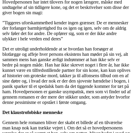
Hovedpersonen har intet tilovers for nogen længere, måske med
undtagelse af sin tidligere kone, og det er beskrivelser som disse der
giver bogen sin magi
:
”
Tiggeres uforskammethed kender ingen grænser. De er mennesker
der forlanger barmhjertighed fra os igen og igen, selv om de aldrig
selv føler det for andre. De opfører sig, som er der ikke andre
ulykker i hele verden end deres
”
Det er utroligt underholdende at se hvordan han forsøger at
blotlægge og affeje hver persons eksistens han møder på sin vej, alt
sammen mens han ganske ærligt indrømmer at han ikke selv er
bedre på nogen måde. Han har ikke skrevet noget i flere år, har ikke
kunnet være en tilfredsstillende partner for sin kone, kan kun oplives
af historier om groteske mord, takker ja til alfonsens tilbud om en af
sine døtre og, i hvad der nok er der den sjoveste hændelse i bogen, i
panik sparker til
et
spedalsk barn da det tiggende kommer for tæt på
ham.
Hovedpersonen er ganske usympatisk, men som vi finder ud af
gennem romanen er der mere der stikker under, som antyder hvorfor
denne pessimisme er opstået i første
omgang
.
De
t klaustrofobiske menneske
Gennem hele romanen bliver der skabt et billede af en tilværelse
man knap nok kan trække vejret i.
Om det så er h
ovedpersonens