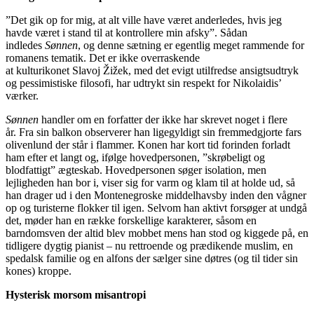
”Det gik op for mig, at alt ville have været anderledes, hvis jeg
havde været i stand til at kontrollere min afsky”. Sådan
indledes
Sønnen
, og denne sætning er egentlig meget rammende for
romanens tematik. Det er ikke overraskende
at
kulturiko
net
Slavoj
Žižek
, med det evig
t
utilfredse ansigtsudtryk
og pessimistiske filosofi,
har ud
trykt
sin respekt for Nikolaidis’
værker.
Sønnen
handler om
en forfatter der ikke har skrevet noget i flere
år.
Fra sin balkon observerer han ligegyldigt sin fremmedgjorte fars
olivenlund der
står i flammer.
Konen har kort tid forinden forladt
ham efter et langt og, ifølge hovedpersonen, ”skrøbeligt og
blodfattigt” ægteskab. Hovedpersonen søger isolation, men
lejligheden han bor i
,
viser sig for varm
og klam
til at holde ud, så
han dr
ager ud i den Montenegroske middelhavsby inden den vågner
op og turisterne flokker til igen.
Selvom han aktivt forsøger at undgå
det, møder han en række forskellige karakterer, såsom en
barndomsven der altid blev mobbet mens han stod og kiggede på, en
tidligere dygtig pianist – nu rettroende og prædikende muslim, en
spedalsk familie og en alfons der sælger sine døtres (og til tider sin
kones) kroppe.
Hysterisk morsom misantropi