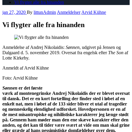
Vi flygter alle fra hinanden
jan 27, 2020
By
littunAdmin
Anmeldelser
Arvid Kühne
Vi flygter alle fra hinanden
Anmeldelse af Andrej Nikolaidis:
Sønnen
, udgivet på Jensen og
Dalgaard
d. 5
.
november
2019. Oversat fra engelsk efter
The Son
af
Lotte Kirkeby.
Anmeld
t
af Arvid Kühne
Foto: Arvid Kühne
Sønnen
er det første
værk
af
montenegrinske
Andrej
Nikolaidis
der er blevet
oversat
til dansk. Det er en kort fortælling der
finder
sted i løbet af en
enkelt nat, men i løbet af de 133 sider bliver et utal af tragedier
og menneskelig elendighed udforsket
.
Hovedpersonen
er e
n
af
de mest
misantropiske
og nihilistiske
karakterer
jeg længe
stødt
på.
Gennem ham
møder
man
den ene skæve karakter efter den
anden, og det kan til tider være svært at vide om man skal grine
eller græde af hans pessimistiske domfældelse
r
over
dem
.