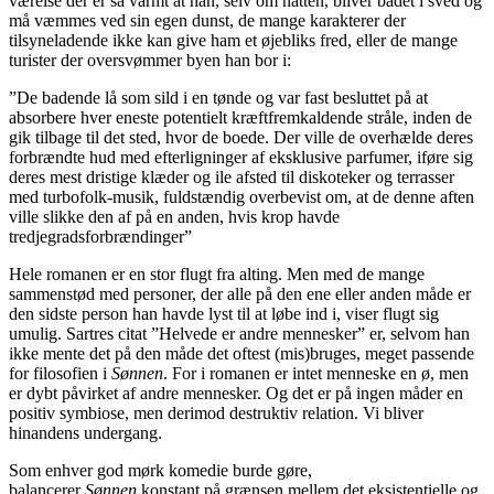
værelse
der
er så varmt at han, selv om natten, bliver badet i
sved
og
må væmmes ved sin egen dunst
, de mange karakterer der
tilsyneladende ikke kan give ham et øjebliks fred, eller de mange
turister der oversvømmer byen han bor i:
”
De badende lå som sild i en tønde og var fast besluttet på at
absorbere hver eneste potentielt kræftfremkaldende stråle, inden de
gik tilbage til det sted, hvor de boede. Der ville de overhælde deres
forbrændte hud med efterligninger af eksklusive parfumer, iføre sig
deres mest dristige klæder og ile afsted til diskoteker og terrasser
med turbofolk-musik, fuldstændig overbevist om, at de denne aften
ville slikke den af på en anden, hvis krop havde
tredjegradsforbrændinger
”
Hele romanen er en stor flugt fra alting. Men
med de mange
sammen
stød
med personer, der alle på den ene eller anden måde er
den sidste person han havde lyst til at løbe ind i,
viser flugt sig
umulig.
Sartres citat ”Helvede er andre mennesker” er, selvom han
ikke mente det på
den måde det oftest
(mis)
bruges, meget passende
for filosofien i
Søn
nen
. For i romanen er intet menneske en ø, men
er
dybt påvirket af andre mennesker. Og det er på ingen måder en
positiv
symbiose, men derimod destruktiv relation.
Vi bliver
hinandens undergang.
Som enhver god mørk komedie burde gøre,
balancerer
Sønnen
konstant på grænsen mellem
det eksistentielle og