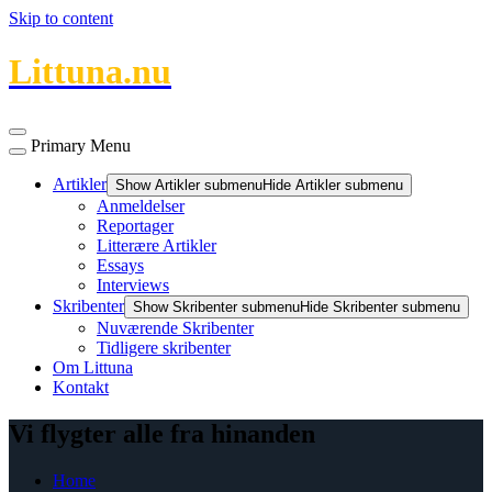
Skip to content
Littuna.nu
Primary Menu
Artikler
Show Artikler submenu
Hide Artikler submenu
Anmeldelser
Reportager
Litterære Artikler
Essays
Interviews
Skribenter
Show Skribenter submenu
Hide Skribenter submenu
Nuværende Skribenter
Tidligere skribenter
Om Littuna
Kontakt
Vi flygter alle fra hinanden
Home