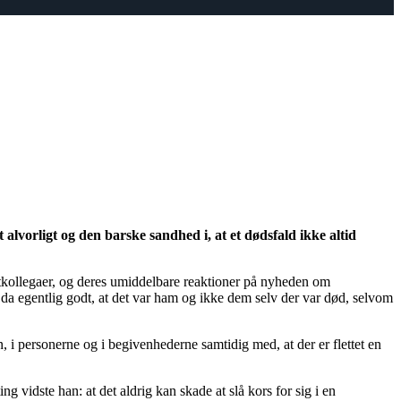
et alvorligt og den barske sandhed i, at et dødsfald ikke altid
okatkollegaer, og deres umiddelbare reaktioner på nyheden om
 da egentlig godt, at det var ham og ikke dem selv der var død, selvom
 i personerne og i begivenhederne samtidig med, at der er flettet en
g vidste han: at det aldrig kan skade at slå kors for sig i en