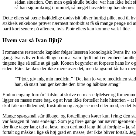
sådan situation. Om man også skulle bukke, var han ikke helt si
så han sig omkring i rummet, så meget hovedets og hændernes b
Dette ellers så pæne højtidelige dødsvisit bliver hurtigt pillet ned til 
stakkels enkekone prøver nærmest morbidt at få så mange penge ud af d
parti kort senere på aftenen, hvis Pjotr ellers kan komme væk i tide.
Hvem var så Ivan Iljitj?
I romanens resterende kapitler følger læseren kronologisk Ivans liv, s
gang. Ivans liv er fortællingen om at være født ind i en embedsfamili
tingene lige så stille at gå galt. Konen begynder at forpeste hans liv 
siden. Først tænkes der ikke mere over det, men langsomt får han mere 
””Pjotr, giv mig min medicin.” ’Det kan jo være medicinen stadi
han, så snart han genkendte den bitre og håbløse smag”
Endnu engang formår Tolstoj at skrive en masse følelser og fornemmel
ligger en masse mere bag, og at Ivan ikke fortæller hele historien – a
skal føle medlidenhed, frustration og ærgrelse med eller mod; er det Iva
Mange spørgsmål står tilbage, og fortællingen kører kun i ring; den start
var årsagen til hans endeligt. Som jeg flere gange har nævnt igennem d
der ikke tager lang tid at læse, men derimod lang tid at fordøje – ja, 
fortalt og måske i lige så høj grad en masse, der ikke bliver fortalt. J