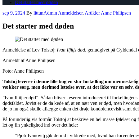
Det starter med døden
sep 9, 2024
By
littunAdmin
Anmeldelser
,
Artikler
Anne Philipsen
Det starter med døden
Anmeldelse af Lev Tolstoj:
Ivan Iljitjs død
, genudgivet på Gyldendal d
Anmeldt af Anne Philipsen
Foto: Anne Philipsen
Tolstoj leverer i denne lille bog en stor fortælling om menneskelig o
vækker sorg, men derimod lettelse over, at det ikke var en selv, d
”Ivan Iljitj er død”. Sådan bliver læseren introduceret til fortælling
dødsfaldet. Jovist er de da kede af, at en nær ven er død, men hvorda
de jo nu også skulle aflægge enken det drøje kondolencevisit samt del
På forunderlig vis formår Tolstoj at beskrive en hel masse følelser o
let og fin ynkelighed ind over det hele:
”Pjotr Ivanovitj gik derind i vildrede med, hvad han forventedes a