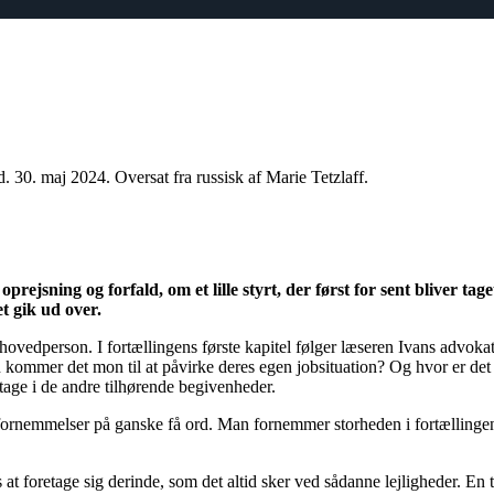
. 30. maj 2024. Oversat fra russisk af Marie Tetzlaff.
prejsning og forfald, om et lille styrt, der først for sent bliver tag
et gik ud over.
ens hovedperson. I fortællingens første kapitel følger læseren Ivans adv
n kommer det mon til at påvirke deres egen jobsituation? Og hvor er det
tage i de andre tilhørende begivenheder.
g fornemmelser på ganske få ord. Man fornemmer storheden i fortællingen,
t foretage sig derinde, som det altid sker ved sådanne lejligheder. En tin