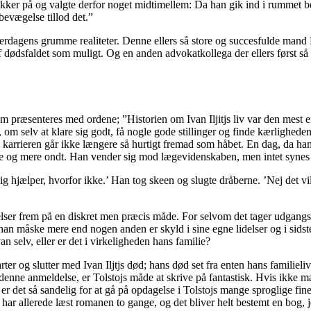
kker på og valgte derfor noget midtimellem: Da han gik ind i rummet be
evægelse tillod det.”
hverdagens grumme realiteter. Denne ellers så store og succesfulde mand Pjo
ødsfaldet som muligt. Og en anden advokatkollega der ellers først så ud
om præsenteres med ordene; ”Historien om Ivan Iljitjs liv var den mest 
e, om selv at klare sig godt, få nogle gode stillinger og finde kærlighe
og karrieren går ikke længere så hurtigt fremad som håbet. En dag, da han
og mere ondt. Han vender sig mod lægevidenskaben, men intet synes at vi
g hjælper, hvorfor ikke.’ Han tog skeen og slugte dråberne. ’Nej det vi
ser frem på en diskret men præcis måde. For selvom det tager udgangsp
t han måske mere end nogen anden er skyld i sine egne lidelser og i sids
n selv, eller er det i virkeligheden hans familie?
er og slutter med Ivan Iljtjs død; hans død set fra enten hans familielivs
enne anmeldelse, er Tolstojs måde at skrive på fantastisk. Hvis ikke ma
så er det så sandelig for at gå på opdagelse i Tolstojs mange sproglige f
eg har allerede læst romanen to gange, og det bliver helt bestemt en bog, 