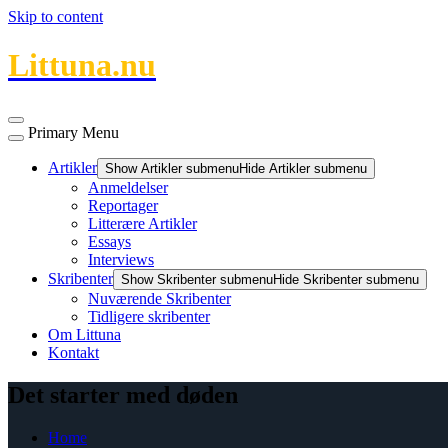
Skip to content
Littuna.nu
Primary Menu
Artikler
Show Artikler submenu
Hide Artikler submenu
Anmeldelser
Reportager
Litterære Artikler
Essays
Interviews
Skribenter
Show Skribenter submenu
Hide Skribenter submenu
Nuværende Skribenter
Tidligere skribenter
Om Littuna
Kontakt
Det starter med døden
Home