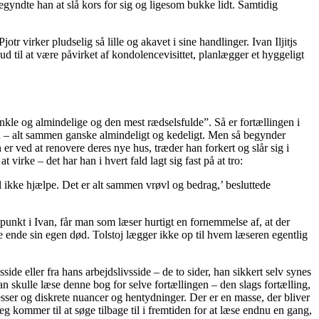
gyndte han at slå kors for sig og ligesom bukke lidt. Samtidig
tr virker pludselig så lille og akavet i sine handlinger. Ivan Iljitjs
 til at være påvirket af kondolencevisittet, planlægger et hyggeligt
enkle og almindelige og den mest rædselsfulde”. Så er fortællingen i
den – alt sammen ganske almindeligt og kedeligt. Men så begynder
 er ved at renovere deres nye hus, træder han forkert og slår sig i
rke – det har han i hvert fald lagt sig fast på at tro:
l ikke hjælpe. Det er alt sammen vrøvl og bedrag,’ besluttede
unkt i Ivan, får man som læser hurtigt en fornemmelse af, at der
te ende sin egen død. Tolstoj lægger ikke op til hvem læseren egentlig
side eller fra hans arbejdslivsside – de to sider, han sikkert selv synes
n skulle læse denne bog for selve fortællingen – den slags fortælling,
inesser og diskrete nuancer og hentydninger. Der er en masse, der bliver
jeg kommer til at søge tilbage til i fremtiden for at læse endnu en gang,