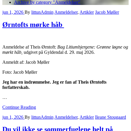
Archive by category "Anmeldelser"
jun 1, 2026
By
littunAdmin
Anmeldelser
,
Artikler
Jacob Møller
Ørntofts mørke håb
Anmeldelse af Theis Ørntoft:
Bag Litiumbjergene: Grønne løgne og
mørkt håb,
udgivet på Gyldendal d. 29. maj 2026.
Anmeldt af: Jacob Møller
Foto: Jacob Møller
Jeg har en indrømmelse. Jeg er fan af Theis Ørntofts
forfatterskab.
…
Continue Reading
jun 1, 2026
By
littunAdmin
Anmeldelser
,
Artikler
Ileane Stougaard
Du vil ikke se sommerfuglene helt på