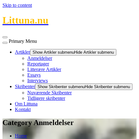
Skip to content
Littuna.nu
Primary Menu
Artikler
Show Artikler submenu
Hide Artikler submenu
Anmeldelser
Reportager
Litterære Artikler
Essays
Interviews
Skribenter
Show Skribenter submenu
Hide Skribenter submenu
Nuværende Skribenter
Tidligere skribenter
Om Littuna
Kontakt
Category Anmeldelser
Home