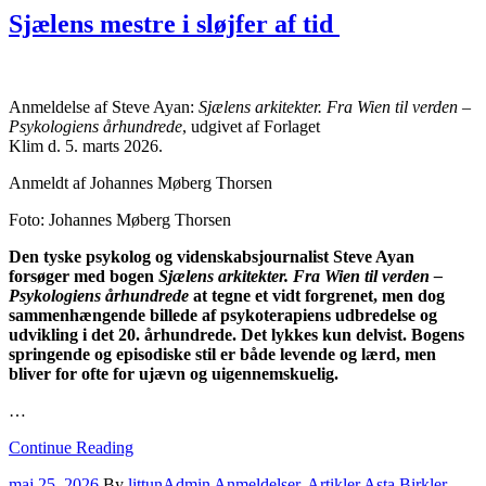
Sjælens mestre i sløjfer af tid
Anmeldelse af Steve Ayan:
Sjælens arkitekter. Fra Wien til verden –
Psykologiens århundrede
, udgivet af Forlaget
Klim d. 5. marts 2026.
Anmeldt af Johannes Møberg Thorsen
Foto: Johannes Møberg Thorsen
Den tyske psykolog og videnskabsjournalist Steve Ayan
forsøger med bogen
Sjælens arkitekter. Fra Wien til verden –
Psykologiens århundrede
at tegne et vidt forgrenet, men dog
sammenhængende billede af psykoterapiens udbredelse og
udvikling i det 20. århundrede. Det lykkes kun delvist. Bogens
springende og episodiske stil er både levende og lærd, men
bliver for ofte for ujævn og uigennemskuelig.
…
Continue Reading
maj 25, 2026
By
littunAdmin
Anmeldelser
,
Artikler
Asta Birkler