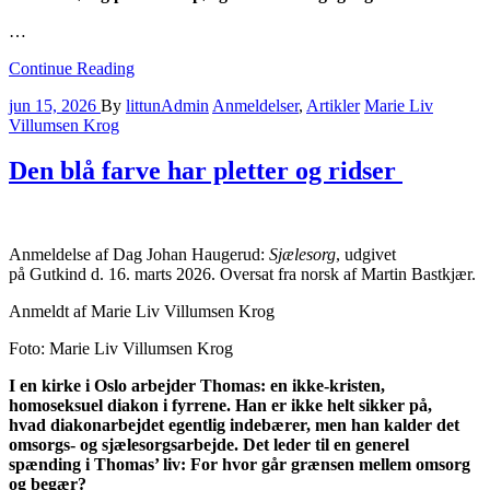
…
Continue Reading
jun 15, 2026
By
littunAdmin
Anmeldelser
,
Artikler
Marie Liv
Villumsen Krog
Den blå farve har pletter og ridser
Anmeldelse af Dag Johan Haugerud:
Sjælesorg
, udgivet
på Gutkind d. 16. marts 2026. Oversat fra norsk af Martin Bastkjær.
Anmeldt af Marie Liv Villumsen Krog
Foto: Marie Liv Villumsen Krog
I en kirke i Oslo arbejder Thomas: en ikke-kristen,
homoseksuel diakon i fyrrene. Han er ikke helt sikker på,
hvad diakonarbejdet egentlig indebærer, men han kalder det
omsorgs- og sjælesorgsarbejde. Det leder til en generel
spænding i Thomas’ liv: For hvor går grænsen mellem omsorg
og begær?