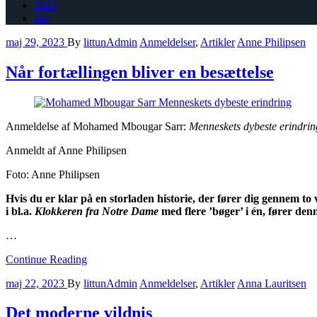
2023
maj
maj 29, 2023
By
littunAdmin
Anmeldelser
,
Artikler
Anne Philipsen
Når fortællingen bliver en besættelse
Anmeldelse af Mohamed Mbougar Sarr:
Menneskets dybeste erindrin
Anmeldt af Anne Philipsen
Foto: Anne Philipsen
Hvis du er klar på en storladen historie, der fører dig gennem to
i bl.a.
Klokkeren fra Notre Dame
med flere ’bøger’ i én, fører den
…
Continue Reading
maj 22, 2023
By
littunAdmin
Anmeldelser
,
Artikler
Anna Lauritsen
Det moderne vildnis