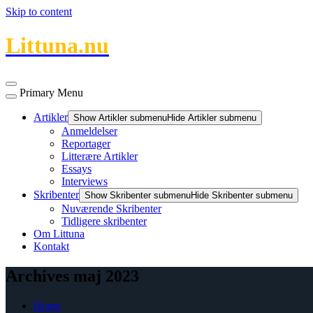
Skip to content
Littuna.nu
Primary Menu
Artikler
Show Artikler submenu
Hide Artikler submenu
Anmeldelser
Reportager
Litterære Artikler
Essays
Interviews
Skribenter
Show Skribenter submenu
Hide Skribenter submenu
Nuværende Skribenter
Tidligere skribenter
Om Littuna
Kontakt
Archives maj 2023
Home