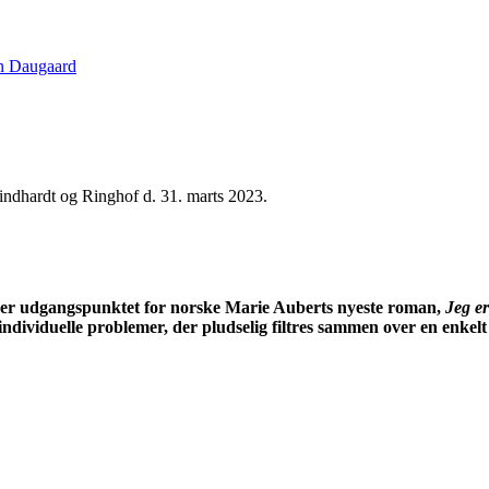
n Daugaard
Lindhardt og Ringhof d. 31. marts 2023.
n, er udgangspunktet for norske Marie Auberts nyeste roman,
Jeg er
ndividuelle problemer, der pludselig filtres sammen over en enke