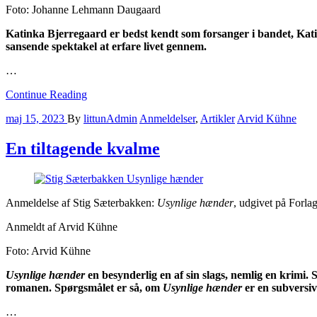
Foto: Johanne Lehmann Daugaard
Katinka Bjerregaard er bedst kendt som forsanger i bandet, Ka
sansende spektakel at erfare livet gennem.
…
Continue Reading
maj 15, 2023
By
littunAdmin
Anmeldelser
,
Artikler
Arvid Kühne
En tiltagende kvalme
Anmeldelse af Stig Sæterbakken:
Usynlige hænder
, udgivet på Forlag
Anmeldt af Arvid Kühne
Foto: Arvid Kühne
Usynlige hænder
en besynderlig en af sin slags, nemlig en krimi.
romanen. Spørgsmålet er så, om
Usynlige hænder
er en subversiv 
…