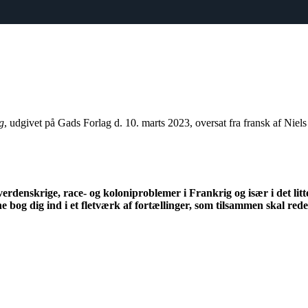
g
, udgivet på Gads Forlag d. 10. marts 2023, oversat fra fransk af Nie
 verdenskrige, race- og koloniproblemer i Frankrig og især i det li
ne bog dig ind i et fletværk af fortællinger, som tilsammen skal red