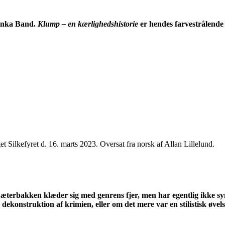
tinka Band.
Klump – en kærlighedshistorie
er hendes farvestrålend
et Silkefyret d. 16. marts 2023. Oversat fra norsk af Allan Lillelund.
 Sæterbakken klæder sig med genrens fjer, men har egentlig ikke sy
dekonstruktion af krimien, eller om det mere var en stilistisk øvel