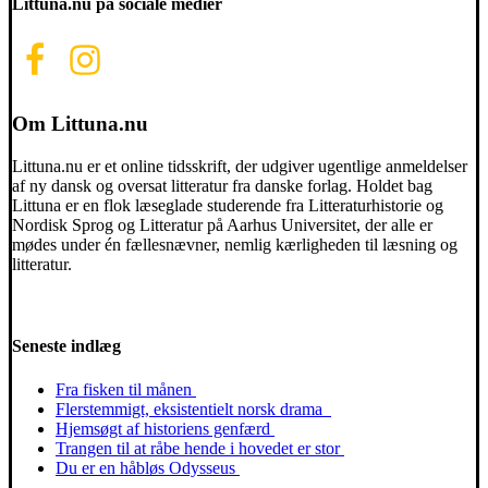
Littuna.nu på sociale medier
Om Littuna.nu
Littuna.nu er et online tidsskrift, der udgiver ugentlige anmeldelser
af ny dansk og oversat litteratur fra danske forlag. Holdet bag
Littuna er en flok læseglade studerende fra Litteraturhistorie og
Nordisk Sprog og Litteratur på Aarhus Universitet, der alle er
mødes under én fællesnævner, nemlig kærligheden til læsning og
litteratur.
Seneste indlæg
Fra fisken til månen
Flerstemmigt, eksistentielt norsk drama
Hjemsøgt af historiens genfærd
Trangen til at råbe hende i hovedet er stor
Du er en håbløs Odysseus