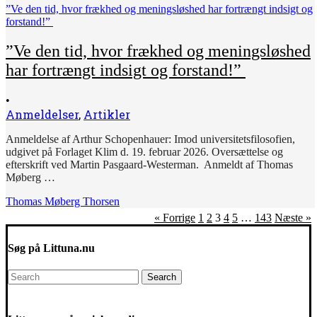
”Ve den tid, hvor frækhed og meningsløshed har fortrængt indsigt og
forstand!”
”Ve den tid, hvor frækhed og meningsløshed
har fortrængt indsigt og forstand!”
•
Anmeldelser
,
Artikler
Anmeldelse af Arthur Schopenhauer: Imod universitetsfilosofien,
udgivet på Forlaget Klim d. 19. februar 2026. Oversættelse og
efterskrift ved Martin Pasgaard-Westerman. Anmeldt af Thomas
Møberg …
Thomas Møberg Thorsen
« Forrige
1
2
3
4
5
…
143
Næste »
Søg på Littuna.nu